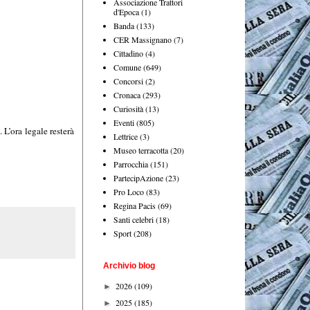
Associazione Trattori
d'Epoca
(1)
Banda
(133)
CER Massignano
(7)
Cittadino
(4)
Comune
(649)
Concorsi
(2)
Cronaca
(293)
Curiosità
(13)
Eventi
(805)
 L’ora legale resterà
Lettrice
(3)
Museo terracotta
(20)
Parrocchia
(151)
PartecipAzione
(23)
Pro Loco
(83)
Regina Pacis
(69)
Santi celebri
(18)
Sport
(208)
Archivio blog
2026
(109)
►
2025
(185)
►