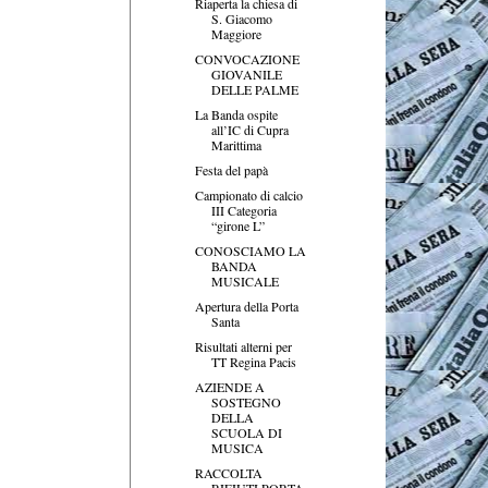
Riaperta la chiesa di
S. Giacomo
Maggiore
CONVOCAZIONE
GIOVANILE
DELLE PALME
La Banda ospite
all’IC di Cupra
Marittima
Festa del papà
Campionato di calcio
III Categoria
“girone L”
CONOSCIAMO LA
BANDA
MUSICALE
Apertura della Porta
Santa
Risultati alterni per
TT Regina Pacis
AZIENDE A
SOSTEGNO
DELLA
SCUOLA DI
MUSICA
RACCOLTA
RIFIUTI PORTA