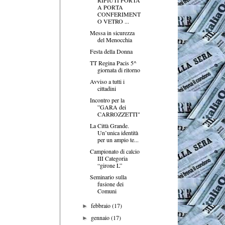
A PORTA
CONFERIMENT
O VETRO ...
Messa in sicurezza
del Menocchia
Festa della Donna
TT Regina Pacis 5^
giornata di ritorno
Avviso a tutti i
cittadini
Incontro per la
”GARA dei
CARROZZETTI"
La Città Grande.
Un’unica identità
per un ampio te...
Campionato di calcio
III Categoria
“girone L”
Seminario sulla
fusione dei
Comuni
febbraio
(17)
►
gennaio
(17)
►