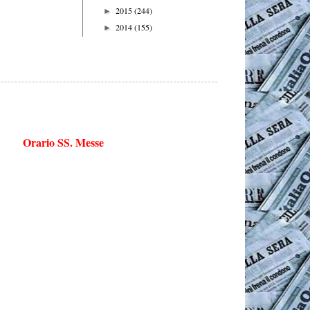
2015
(244)
►
2014
(155)
►
Orario SS. Messe