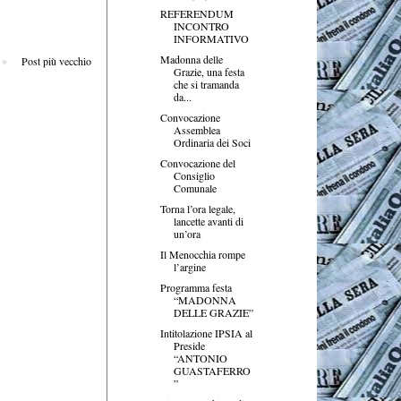
REFERENDUM
INCONTRO
INFORMATIVO
Madonna delle
Post più vecchio
Grazie, una festa
che si tramanda
da...
Convocazione
Assemblea
Ordinaria dei Soci
Convocazione del
Consiglio
Comunale
Torna l’ora legale,
lancette avanti di
un’ora
Il Menocchia rompe
l’argine
Programma festa
“MADONNA
DELLE GRAZIE”
Intitolazione IPSIA al
Preside
“ANTONIO
GUASTAFERRO
”