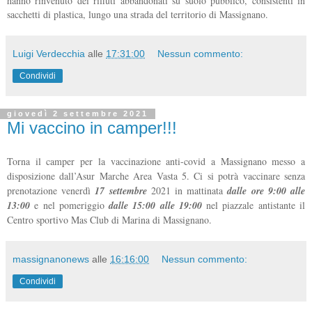
hanno rinvenuto dei rifiuti abbandonati su suolo pubblico, consistenti in
sacchetti di plastica, lungo una strada del territorio di Massignano.
Luigi Verdecchia
alle
17:31:00
Nessun commento:
Condividi
giovedì 2 settembre 2021
Mi vaccino in camper!!!
Torna il camper per la vaccinazione anti-covid a Massignano messo a
disposizione dall’Asur Marche Area Vasta 5. Ci si potrà vaccinare senza
prenotazione venerdì
17 settembre
2021 in mattinata
dalle ore 9:00
alle
13:00
e nel pomeriggio
dalle 15:00 alle 19:00
nel piazzale antistante il
Centro sportivo Mas Club di Marina di Massignano.
massignanonews
alle
16:16:00
Nessun commento:
Condividi