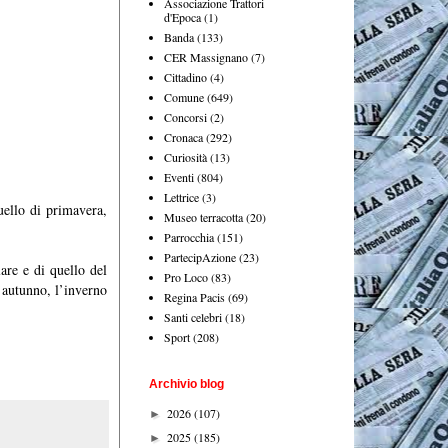
Associazione Trattori
d'Epoca
(1)
Banda
(133)
CER Massignano
(7)
Cittadino
(4)
Comune
(649)
Concorsi
(2)
Cronaca
(292)
Curiosità
(13)
Eventi
(804)
Lettrice
(3)
uello di primavera,
Museo terracotta
(20)
Parrocchia
(151)
PartecipAzione
(23)
are e di quello del
Pro Loco
(83)
l’autunno, l’inverno
Regina Pacis
(69)
Santi celebri
(18)
Sport
(208)
Archivio blog
2026
(107)
►
2025
(185)
►