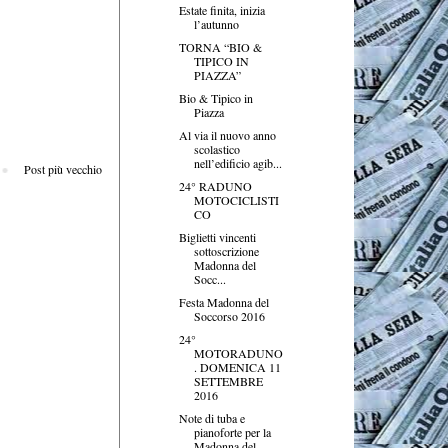
Estate finita, inizia
l’autunno
TORNA “BIO &
TIPICO IN
PIAZZA”
Bio & Tipico in
Piazza
Al via il nuovo anno
scolastico
nell’edificio agib...
Post più vecchio
24° RADUNO
MOTOCICLISTI
CO
Biglietti vincenti
sottoscrizione
Madonna del
Socc...
Festa Madonna del
Soccorso 2016
24°
MOTORADUNO
. DOMENICA 11
SETTEMBRE
2016
Note di tuba e
pianoforte per la
Madonna del