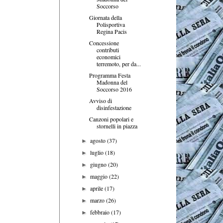
Soccorso
Giornata della
Polisportiva
Regina Pacis
Concessione
contributi
economici
terremoto, per da...
Programma Festa
Madonna del
Soccorso 2016
Avviso di
disinfestazione
Canzoni popolari e
stornelli in piazza
agosto
(37)
►
luglio
(18)
►
giugno
(20)
►
maggio
(22)
►
aprile
(17)
►
marzo
(26)
►
febbraio
(17)
►