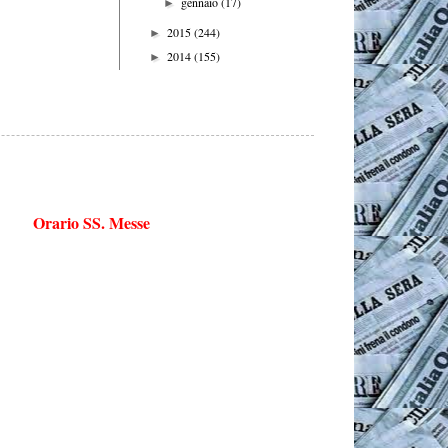
gennaio
(17)
►
2015
(244)
►
2014
(155)
►
Orario SS. Messe