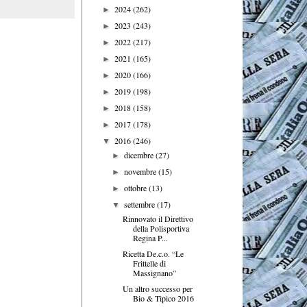
2024
(262)
►
2023
(243)
►
2022
(217)
►
2021
(165)
►
2020
(166)
►
2019
(198)
►
2018
(158)
►
2017
(178)
►
2016
(246)
▼
dicembre
(27)
►
novembre
(15)
►
ottobre
(13)
►
settembre
(17)
▼
Rinnovato il Direttivo
della Polisportiva
Regina P...
Ricetta De.c.o. “Le
Frittelle di
Massignano”
Un altro successo per
Bio & Tipico 2016