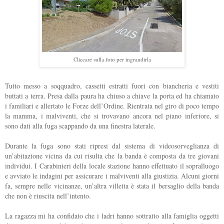
Cliccare sulla foto per ingrandirla
Tutto messo a soqquadro, cassetti estratti fuori con biancheria e vestiti
buttati a terra. Presa dalla paura ha chiuso a chiave la porta ed ha chiamato
i familiari e allertato le Forze dell’Ordine. Rientrata nel giro di poco tempo
la mamma, i malviventi, che si trovavano ancora nel piano inferiore, si
sono dati alla fuga scappando da una finestra laterale.
Durante la fuga sono stati ripresi dal sistema di videosorveglianza di
un’abitazione vicina da cui risulta che la banda è composta da tre giovani
individui. I Carabinieri della locale stazione hanno effettuato il sopralluogo
e avviato le indagini per assicurare i malviventi alla giustizia. Alcuni giorni
fa, sempre nelle vicinanze, un’altra villetta è stata il bersaglio della banda
che non è riuscita nell’intento.
La ragazza mi ha confidato che i ladri hanno sottratto alla famiglia oggetti