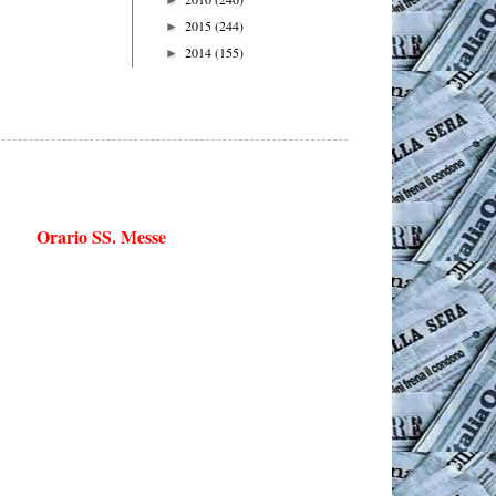
2015
(244)
►
2014
(155)
►
Orario SS. Messe