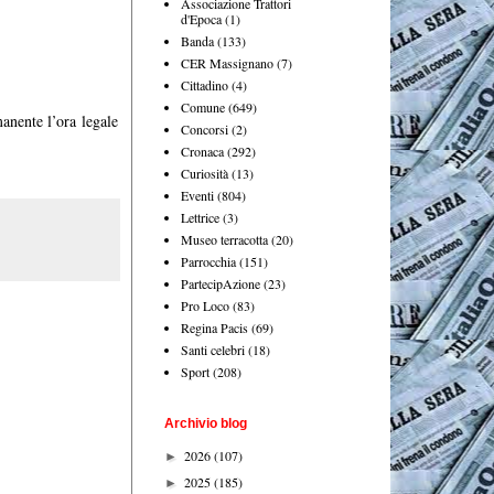
Associazione Trattori
d'Epoca
(1)
Banda
(133)
CER Massignano
(7)
Cittadino
(4)
Comune
(649)
anente l’ora legale
Concorsi
(2)
Cronaca
(292)
Curiosità
(13)
Eventi
(804)
Lettrice
(3)
Museo terracotta
(20)
Parrocchia
(151)
PartecipAzione
(23)
Pro Loco
(83)
Regina Pacis
(69)
Santi celebri
(18)
Sport
(208)
Archivio blog
2026
(107)
►
2025
(185)
►