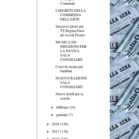
Comunale
I SEGRETI DELLA
COMMEDIA
DELL’ARTE
Successo pieno per
TT Regina Pacis
ad Ascoli Piceno
MUSICA ED
EMOZIONI PER
LA NUOVA
SALA
CONSILIARE
Corsi di cucina per
bambini
INAUGURAZIONE
SALA
CONSILIARE
Nuovi arredi per la
scuola
febbraio
(10)
►
gennaio
(7)
►
2018
(158)
►
2017
(178)
►
2016
(246)
►