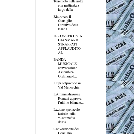
Terremoto nella notte
e in mattinata a
largo della...
Rinnovato il
Consiglio
Direttivo della
Banda
IL CONCERTISTA
GIANMARIO
STRAPPATI
APPLAUDITO
AL ...
BANDA
MUSICALE:
convocazione
Assemblea
Ordinaria d...
I lupi colpiscono in
Val Menocchia
L’Amministrazione
Romani approva
l’ultimo bilancio...
Lezione-spettacolo
teatrale sulla
“Commedia
dell’a...
Convocazione del
Consiglio