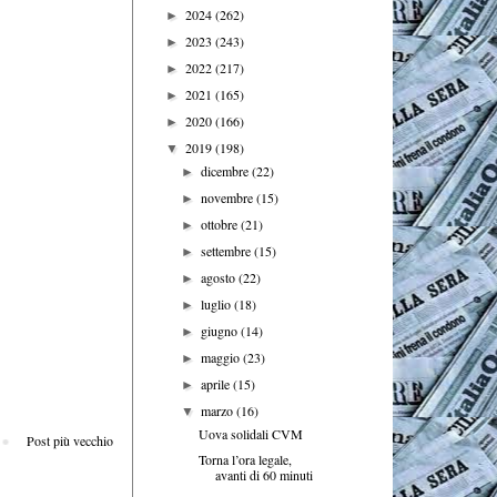
2024
(262)
►
2023
(243)
►
2022
(217)
►
2021
(165)
►
2020
(166)
►
2019
(198)
▼
dicembre
(22)
►
novembre
(15)
►
ottobre
(21)
►
settembre
(15)
►
agosto
(22)
►
luglio
(18)
►
giugno
(14)
►
maggio
(23)
►
aprile
(15)
►
marzo
(16)
▼
Uova solidali CVM
Post più vecchio
Torna l’ora legale,
avanti di 60 minuti