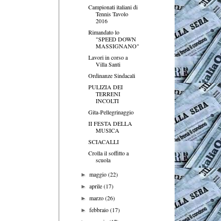
Campionati italiani di
Tennis Tavolo
2016
Rimandato lo
"SPEED DOWN
MASSIGNANO"
Lavori in corso a
Villa Santi
Ordinanze Sindacali
PULIZIA DEI
TERRENI
INCOLTI
Gita-Pellegrinaggio
II FESTA DELLA
MUSICA
SCIACALLI
Crolla il soffitto a
scuola
maggio
(22)
►
aprile
(17)
►
marzo
(26)
►
febbraio
(17)
►