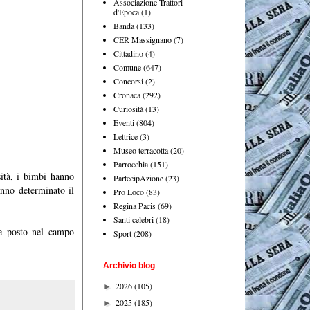
Associazione Trattori
d'Epoca
(1)
Banda
(133)
CER Massignano
(7)
Cittadino
(4)
Comune
(647)
Concorsi
(2)
Cronaca
(292)
Curiosità
(13)
Eventi
(804)
Lettrice
(3)
Museo terracotta
(20)
Parrocchia
(151)
sità, i bimbi hanno
PartecipAzione
(23)
anno determinato il
Pro Loco
(83)
Regina Pacis
(69)
Santi celebri
(18)
ue posto nel campo
Sport
(208)
Archivio blog
2026
(105)
►
2025
(185)
►