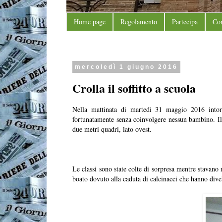
Home page
Regolamento
Partecipa
Con
mercoledì 1 giugno 2016
Crolla il soffitto a scuola
Nella mattinata di martedì 31 maggio 2016 intorn
fortunatamente senza coinvolgere nessun bambino. Il c
due metri quadri, lato ovest.
Le classi sono state colte di sorpresa mentre stavano 
boato dovuto alla caduta di calcinacci che hanno divelt