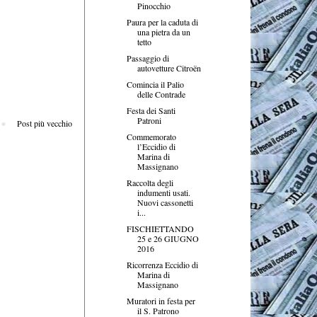
Pinocchio
Paura per la caduta di
una pietra da un
tetto
Passaggio di
autovetture Citroën
Comincia il Palio
delle Contrade
Festa dei Santi
Patroni
Post più vecchio
Commemorato
l’Eccidio di
Marina di
Massignano
Raccolta degli
indumenti usati.
Nuovi cassonetti
i...
FISCHIETTANDO
25 e 26 GIUGNO
2016
Ricorrenza Eccidio di
Marina di
Massignano
Muratori in festa per
il S. Patrono