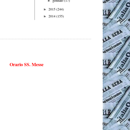
gennaio
(17)
►
2015
(244)
►
2014
(155)
►
Orario SS. Messe