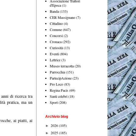
Associazione Trattori
d'Epoca
(1)
Banda
(133)
CER Massignano
(7)
Cittadino
(4)
Comune
(647)
Concorsi
(2)
Cronaca
(292)
Curiosità
(13)
Eventi
(804)
Lettrice
(3)
Museo terracotta
(20)
Parrocchia
(151)
PartecipAzione
(23)
Pro Loco
(83)
Regina Pacis
(69)
anni di ricerca tra
Santi celebri
(18)
lità pratica, ma un
Sport
(208)
Archivio blog
ocche, ai piatti, ai
2026
(105)
►
2025
(185)
►