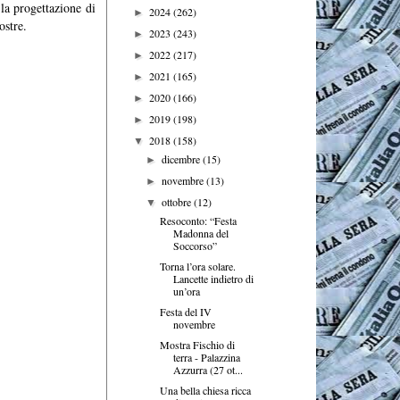
la progettazione di
2024
(262)
►
ostre.
2023
(243)
►
2022
(217)
►
2021
(165)
►
2020
(166)
►
2019
(198)
►
2018
(158)
▼
dicembre
(15)
►
novembre
(13)
►
ottobre
(12)
▼
Resoconto: “Festa
Madonna del
Soccorso”
Torna l’ora solare.
Lancette indietro di
un’ora
Festa del IV
novembre
Mostra Fischio di
terra - Palazzina
Azzurra (27 ot...
Una bella chiesa ricca