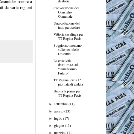
di storia
 Ceramiche sonore a
nti da varie regioni
Convocazione del
Consiglio
Comunale
Una collezione del
tutto particolare
Vittoria casalinga per
TT Regina Pacis
Soggiorno montano
sulle nevi delle
Dolomiti
La creatività
dell’IPSIA ad
“Umanesimo
Futuro”
TT Regina Pacis 1^
giornata di andata
Buona la prima per
TT Regina Pacis
settembre
(11)
►
agosto
(23)
►
luglio
(17)
►
giugno
(13)
►
maggio
(17)
►