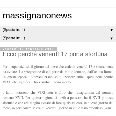
massignanonews
▼
▼
venerdì 17 febbraio 2017
Ecco perché venerdì 17 porta sfortuna
Per i superstiziosi, il giorno del mese che cade di venerdì 17 è sicuramente
da evitare. La spiegazione di ciò parte da molto lontano, dall’antica Roma.
In questa epoca i Romani erano soliti incidere sulle lapidi delle tombe
VIXI, che significa: “ho vissuto”, ”sono morto”.
I latini notarono che VIXI non è altro che l’anagramma del numero
romano XVII. Per questa ragione si inziò a pensare che il XVII portasse
sfortuna e che era meglio evitare di fare qualsiasi cosa in questo giorno del
mese, in particolare se era di venerdì, giorno in cui è stato crocifisso Gesù.