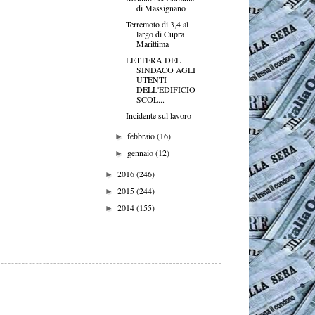
di Massignano
Terremoto di 3,4 al
largo di Cupra
Marittima
LETTERA DEL
SINDACO AGLI
UTENTI
DELL'EDIFICIO
SCOL...
Incidente sul lavoro
febbraio
(16)
►
gennaio
(12)
►
2016
(246)
►
2015
(244)
►
2014
(155)
►