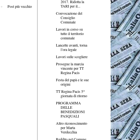
2017. Ridotta la
TARI per il...
Post più vecchio
Convocazione del
Consiglio
Comunale
Lavori in corso su
tutto il territorio
comunale
Lancette avanti, torna
l’ora legale
Lavori sulle scogliere
Prosegue la marcia
vincente per TT
Regina Pacis
Festa del papà e le sue
origini
TT Regina Pacis 5^
giornata di ritorno
PROGRAMMA
DELLE
BENEDIZIONI
PASQUALI
Altro riconoscimento
per Marta
Verdecchia
Reddito nel Comune