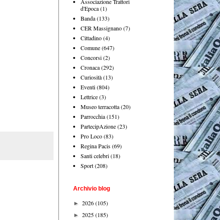
Associazione Trattori
d'Epoca
(1)
Banda
(133)
CER Massignano
(7)
Cittadino
(4)
Comune
(647)
Concorsi
(2)
Cronaca
(292)
Curiosità
(13)
Eventi
(804)
Lettrice
(3)
Museo terracotta
(20)
Parrocchia
(151)
PartecipAzione
(23)
Pro Loco
(83)
Regina Pacis
(69)
Santi celebri
(18)
Sport
(208)
Archivio blog
2026
(105)
►
2025
(185)
►