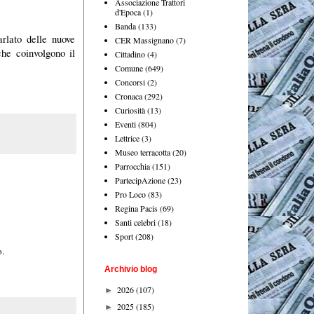
Associazione Trattori
d'Epoca
(1)
Banda
(133)
rlato delle nuove
CER Massignano
(7)
che coinvolgono il
Cittadino
(4)
Comune
(649)
Concorsi
(2)
Cronaca
(292)
Curiosità
(13)
Eventi
(804)
Lettrice
(3)
Museo terracotta
(20)
Parrocchia
(151)
PartecipAzione
(23)
Pro Loco
(83)
Regina Pacis
(69)
Santi celebri
(18)
Sport
(208)
o.
Archivio blog
2026
(107)
►
2025
(185)
►