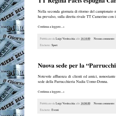
TT Regina Pacis espugna Ca
Nella seconda giornata di ritorno del campionato m
ha prevalso, sulla diretta rivale TT Camerino con il
Continua a leggere...»
Pubblicato da
Luigi Verdecchia
alle
14:14:00
Nessun commento:
Etichette:
Sport
Nuova sede per la “Parrucch
Notevole affluenza di clienti ed amici, nonostant
sede della Parrucchieria Nadia Uomo-Donna.
Continua a leggere...»
Pubblicato da
Luigi Verdecchia
alle
14:04:00
Nessun commento:
Etichette:
Eventi