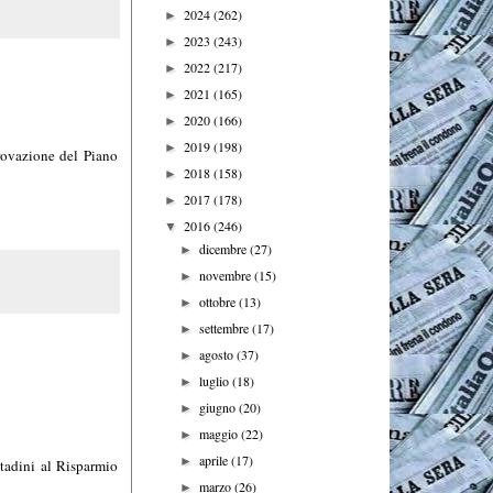
2024
(262)
►
2023
(243)
►
2022
(217)
►
2021
(165)
►
2020
(166)
►
2019
(198)
►
rovazione del Piano
2018
(158)
►
2017
(178)
►
2016
(246)
▼
dicembre
(27)
►
novembre
(15)
►
ottobre
(13)
►
settembre
(17)
►
agosto
(37)
►
luglio
(18)
►
giugno
(20)
►
maggio
(22)
►
aprile
(17)
►
tadini al Risparmio
marzo
(26)
►