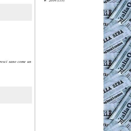
►
resci sano come un