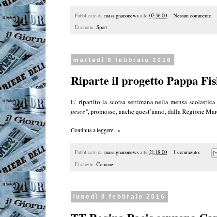
Pubblicato da
massignanonews
alle
07:36:00
Nessun commento:
Etichette:
Sport
martedì 9 febbraio 2016
Riparte il progetto Pappa Fi
E’ ripartito la scorsa settimana nella mensa scolastic
pesce"
, promosso, anche quest’anno, dalla Regione Marc
Continua a leggere...»
Pubblicato da
massignanonews
alle
21:18:00
1 commento:
Etichette:
Comune
lunedì 8 febbraio 2016