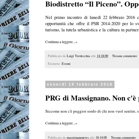
Biodistretto “Il Piceno”. Oppo
Nel primo incontro di lunedì 22 febbraio 2016 c
opportunità che offre il PSR 2014-2020 per lo sv
turismo, la tutela urbanistica e la cultura in partn
Continua a leggere...»
Pubblicato da
Luigi Verdecchia
alle
14:18:00
Nessun commento:
Etichette:
Eventi
venerdì 19 febbraio 2016
PRG di Massignano. Non c'è p
Siccome non c'è peggior sordo di chi non vuol sentire, s
Continua a leggere...»
Pubblicato da
massignanonews
alle
18:14:00
Nessun commento: