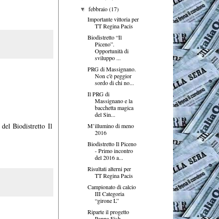
febbraio
(17)
▼
Importante vittoria per
TT Regina Pacis
Biodistretto “Il
Piceno”.
Opportunità di
sviluppo ...
PRG di Massignano.
Non c'è peggior
sordo di chi no...
Il PRG di
Massignano e la
bacchetta magica
del Sin...
del Biodistretto Il
M’illumino di meno
2016
Biodistretto Il Piceno
- Primo incontro
del 2016 a...
Risultati alterni per
TT Regina Pacis
Campionato di calcio
III Categoria
“girone L”
Riparte il progetto
Pappa Fish