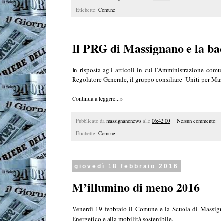
Etichette:
Comune
Il PRG di Massignano e la b
In risposta agli articoli in cui l'Amministrazione co
Regolatore Generale, il gruppo consiliare "Uniti per M
Continua a leggere...»
Pubblicato da
massignanonews
alle
06:42:00
Nessun commento:
Etichette:
Comune
giovedì 18 febbraio 2016
M’illumino di meno 2016
Venerdì 19 febbraio il Comune e la Scuola di Massign
Energetico e alla mobilità sostenibile.