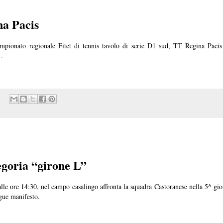
na Pacis
mpionato regionale Fitet di tennis tavolo di serie D1 sud, TT Regina Pacis 
1.
egoria “girone L”
e ore 14:30, nel campo casalingo affronta la squadra Castoranese nella 5^ gior
gue manifesto.