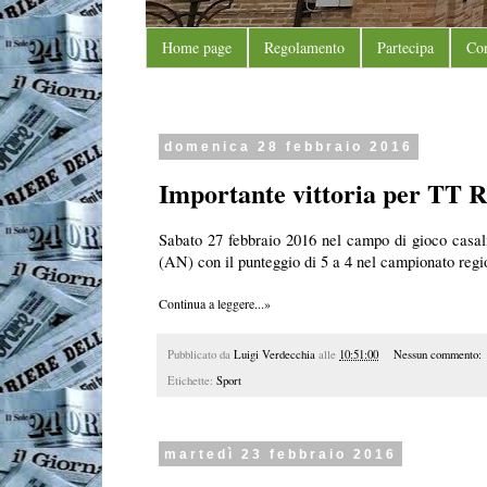
Home page
Regolamento
Partecipa
Con
domenica 28 febbraio 2016
Importante vittoria per TT R
Sabato 27 febbraio 2016 nel campo di gioco casal
(AN) con il punteggio di 5 a 4 nel campionato regio
Continua a leggere...»
Pubblicato da
Luigi Verdecchia
alle
10:51:00
Nessun commento:
Etichette:
Sport
martedì 23 febbraio 2016