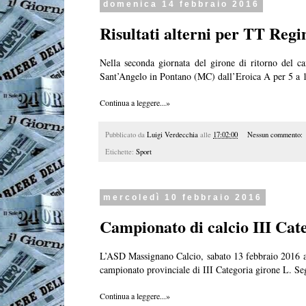
domenica 14 febbraio 2016
Risultati alterni per TT Regi
Nella seconda giornata del girone di ritorno del ca
Sant’Angelo in Pontano (MC) dall’Eroica A per 5 a 
Continua a leggere...»
Pubblicato da
Luigi Verdecchia
alle
17:02:00
Nessun commento:
Etichette:
Sport
mercoledì 10 febbraio 2016
Campionato di calcio III Cat
L’ASD Massignano Calcio, sabato 13 febbraio 2016 all
campionato provinciale di III Categoria girone L. Se
Continua a leggere...»