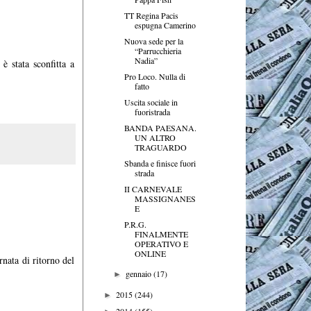
TT Regina Pacis
espugna Camerino
Nuova sede per la
“Parrucchieria
Nadia”
è stata sconfitta a
Pro Loco. Nulla di
fatto
Uscita sociale in
fuoristrada
BANDA PAESANA.
UN ALTRO
TRAGUARDO
Sbanda e finisce fuori
strada
II CARNEVALE
MASSIGNANES
E
P.R.G.
FINALMENTE
OPERATIVO E
ONLINE
nata di ritorno del
gennaio
(17)
►
2015
(244)
►
2014
(155)