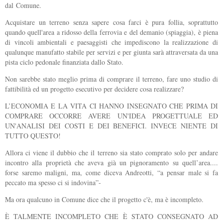
dal
Comune.
Acquistare un terreno senza sapere cosa farci è pura follia, soprattutto
quando quell'area a ridosso della ferrovia e del demanio (spiaggia), è piena
di vincoli ambientali e paesaggisti che impediscono la realizzazione di
qualunque manufatto stabile per servizi e per giunta sarà attraversata da una
pista ciclo pedonale finanziata dallo Stato.
Non sarebbe stato meglio prima di comprare il terreno, fare uno studio di
fattibilità ed un progetto esecutivo per decidere cosa realizzare?
L’ECONOMIA E LA VITA CI HANNO INSEGNATO CHE PRIMA DI
COMPRARE OCCORRE AVERE UN'IDEA PROGETTUALE ED
UN'ANALISI DEI COSTI E DEI BENEFICI. INVECE NIENTE DI
TUTTO QUESTO!
Allora ci viene il dubbio che il terreno sia stato comprato solo per andare
incontro alla proprietà che aveva già un pignoramento su quell’area....
forse saremo maligni, ma, come diceva Andreotti, “a pensar male si fa
peccato ma spesso ci si indovina”-
Ma ora qualcuno in Comune dice che il progetto c'è, ma è incompleto.
È TALMENTE INCOMPLETO CHE È STATO CONSEGNATO AD