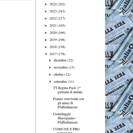
2024
(262)
►
2023
(243)
►
2022
(217)
►
2021
(165)
►
2020
(166)
►
2019
(198)
►
2018
(158)
►
2017
(178)
▼
dicembre
(22)
►
novembre
(13)
►
ottobre
(12)
►
settembre
(11)
▼
TT Regina Pacis 1^
giornata di andata
Pranzo conviviale con
gli amici di
Pfaffenhausen
Gemellaggio
Massignano -
Pfaffenhausen
COMUNE E PRO
LOCO DI