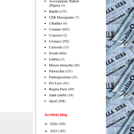
Associazione Trattori
d'Epoca
(1)
Banda
(133)
CER Massignano
(7)
Cittadino
(4)
Comune
(647)
Concorsi
(2)
Cronaca
(292)
Curiosità
(13)
Eventi
(804)
Lettrice
(3)
Museo terracotta
(20)
Parrocchia
(151)
PartecipAzione
(23)
Pro Loco
(83)
Regina Pacis
(69)
Santi celebri
(18)
Sport
(208)
Archivio blog
2026
(105)
►
2025
(185)
►