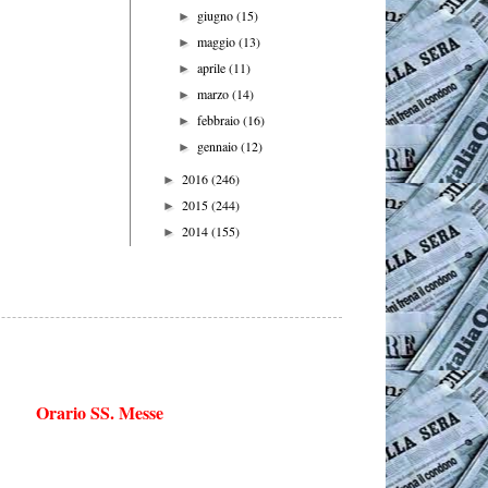
giugno
(15)
►
maggio
(13)
►
aprile
(11)
►
marzo
(14)
►
febbraio
(16)
►
gennaio
(12)
►
2016
(246)
►
2015
(244)
►
2014
(155)
►
Orario SS. Messe