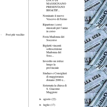
MASSIGNANO
PRESENTANO
BIO&TIP...
Nominato il nuovo
Vescovo di Fermo
Ripartono i corsi
musicali per l’anno
in corso
Post più vecchio
Festa Madonna del
Soccorso
Biglietti vincenti
sottoscrizione
Madonna del
Socc...
Investito un istrice
lungo la
provinciale
Sindaco e Consiglieri
di maggioranza
donano 2000 e...
Sistemata la chiesa di
S. Giacomo
Maggiore
agosto
(22)
►
luglio
(17)
►