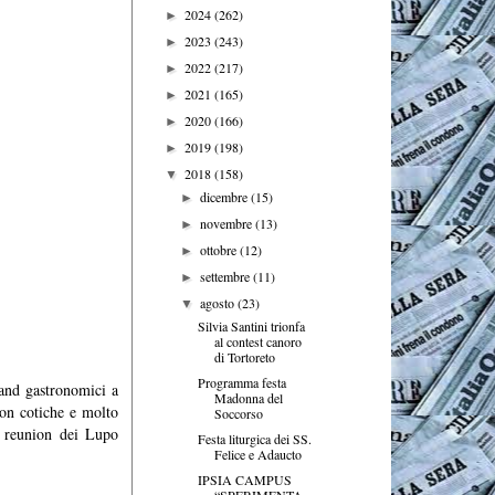
2024
(262)
►
2023
(243)
►
2022
(217)
►
2021
(165)
►
2020
(166)
►
2019
(198)
►
2018
(158)
▼
dicembre
(15)
►
novembre
(13)
►
ottobre
(12)
►
settembre
(11)
►
agosto
(23)
▼
Silvia Santini trionfa
al contest canoro
di Tortoreto
Programma festa
tand gastronomici a
Madonna del
 con cotiche e molto
Soccorso
e reunion dei Lupo
Festa liturgica dei SS.
Felice e Adaucto
IPSIA CAMPUS
“SPERIMENTA