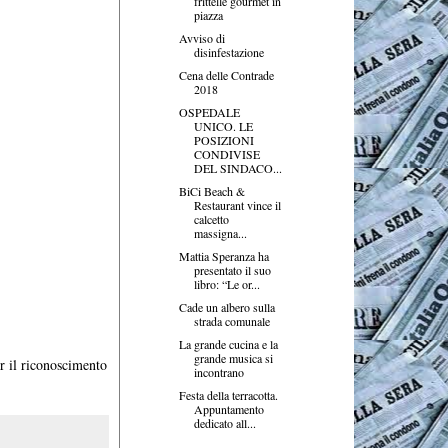
frittelle gourmet in
piazza
Avviso di
disinfestazione
Cena delle Contrade
2018
OSPEDALE
UNICO. LE
POSIZIONI
CONDIVISE
DEL SINDACO...
BiCi Beach &
Restaurant vince il
calcetto
massigna...
Mattia Speranza ha
presentato il suo
libro: “Le or...
Cade un albero sulla
strada comunale
La grande cucina e la
grande musica si
r il riconoscimento
incontrano
Festa della terracotta.
Appuntamento
dedicato all...