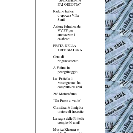
FAI ORIENTA”
Raduno trattori
d’epoca a Villa
Santi
Azione fulminea dei
VV.FF per
ammazzare i
calabroni
FESTA DELLA
TREBBIATURA
Cena di
ringraziamento
A Fatima in
pellegrinaggio
La “Frittella di
Massignano” ha
compiuto 60 anni
26° Motoraduno
“Un Paese ci vuole”
Christiaan è il miglior
tiratore di freccette
La sagra delle Frittelle
compie 60 anni!
Musica Klezmer e