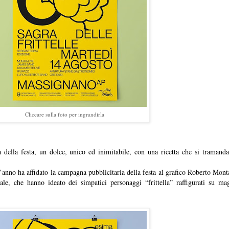
Cliccare sulla foto per ingrandirla
 della festa, un dolce, unico ed inimitabile, con una ricetta che si tramand
t’anno ha affidato la campagna pubblicitaria della festa al grafico Roberto M
le, che hanno ideato dei simpatici personaggi “frittella” raffigurati su mag