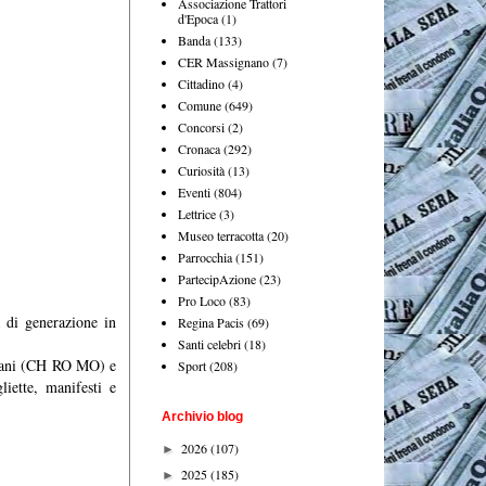
Associazione Trattori
d'Epoca
(1)
Banda
(133)
CER Massignano
(7)
Cittadino
(4)
Comune
(649)
Concorsi
(2)
Cronaca
(292)
Curiosità
(13)
Eventi
(804)
Lettrice
(3)
Museo terracotta
(20)
Parrocchia
(151)
PartecipAzione
(23)
Pro Loco
(83)
a di generazione in
Regina Pacis
(69)
Santi celebri
(18)
ontani (CH RO MO) e
Sport
(208)
liette, manifesti e
Archivio blog
2026
(107)
►
2025
(185)
►