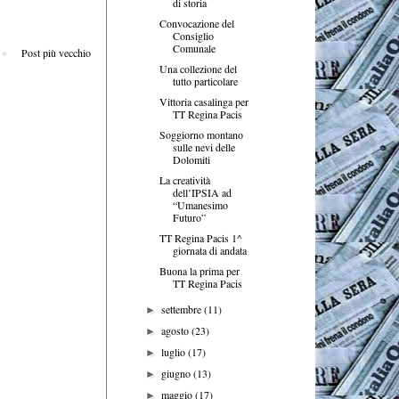
di storia
Convocazione del
Consiglio
Comunale
Post più vecchio
Una collezione del
tutto particolare
Vittoria casalinga per
TT Regina Pacis
Soggiorno montano
sulle nevi delle
Dolomiti
La creatività
dell’IPSIA ad
“Umanesimo
Futuro”
TT Regina Pacis 1^
giornata di andata
Buona la prima per
TT Regina Pacis
settembre
(11)
►
agosto
(23)
►
luglio
(17)
►
giugno
(13)
►
maggio
(17)
►