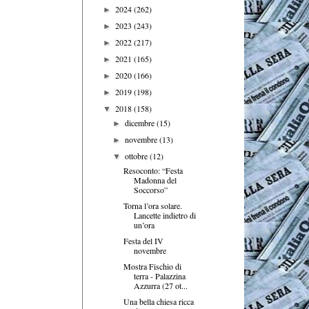
2024
(262)
►
2023
(243)
►
2022
(217)
►
2021
(165)
►
2020
(166)
►
2019
(198)
►
2018
(158)
▼
dicembre
(15)
►
novembre
(13)
►
ottobre
(12)
▼
Resoconto: “Festa
Madonna del
Soccorso”
Torna l’ora solare.
Lancette indietro di
un’ora
Festa del IV
novembre
Mostra Fischio di
terra - Palazzina
Azzurra (27 ot...
Una bella chiesa ricca