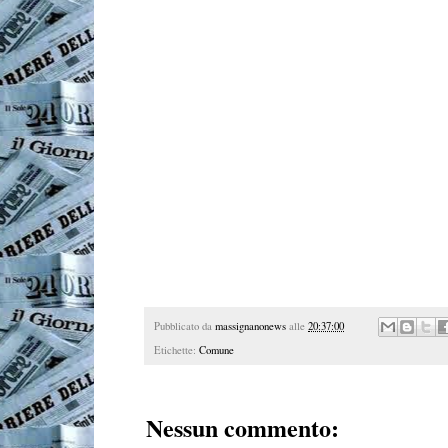
Pubblicato da
massignanonews
alle
20:37:00
Etichette:
Comune
Nessun commento: