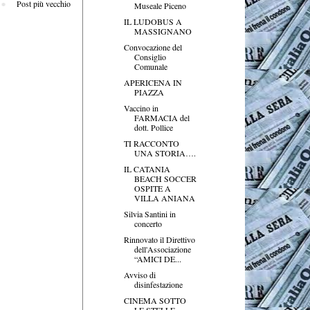
Post più vecchio
Museale Piceno
IL LUDOBUS A
MASSIGNANO
Convocazione del
Consiglio
Comunale
APERICENA IN
PIAZZA
Vaccino in
FARMACIA del
dott. Pollice
TI RACCONTO
UNA STORIA….
IL CATANIA
BEACH SOCCER
OSPITE A
VILLA ANIANA
Silvia Santini in
concerto
Rinnovato il Direttivo
dell'Associazione
“AMICI DE...
Avviso di
disinfestazione
CINEMA SOTTO
LE STELLE