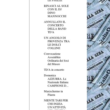
RINASCI AL SOLE
CON IL DJ
DINO
MANNOCCHI
ANNULLATO IL
CONCERTO
DELLA BAND
TD’A
UN ANGOLO DI
PROVENZA TRA
LE DOLCI
COLLINE
Convocazione
Assemblea
Ordinaria dei Soci
del Museo
TD’A in concerto
Domenica
AZZURRA. La
Nazionale Italiana
CAMPIONE D...
Maxischermo in
Piazza
NIENTE TARI PER
CHI INIZIA
UN’ATTIVITÀ