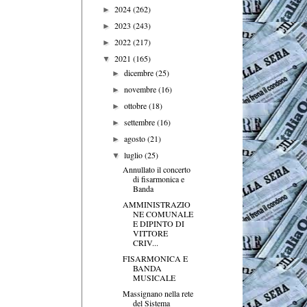
2024
(262)
►
2023
(243)
►
2022
(217)
►
2021
(165)
▼
dicembre
(25)
►
novembre
(16)
►
ottobre
(18)
►
settembre
(16)
►
agosto
(21)
►
luglio
(25)
▼
Annullato il concerto
di fisarmonica e
Banda
AMMINISTRAZIO
NE COMUNALE
E DIPINTO DI
VITTORE
CRIV...
FISARMONICA E
BANDA
MUSICALE
Massignano nella rete
del Sistema