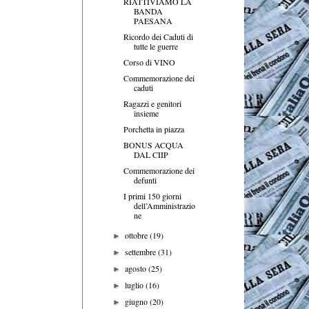
RIATTIVIAMO LA
BANDA
PAESANA
Ricordo dei Caduti di
tutte le guerre
Corso di VINO
Commemorazione dei
caduti
Ragazzi e genitori
insieme
Porchetta in piazza
BONUS ACQUA
DAL CIIP
Commemorazione dei
defunti
I primi 150 giorni
dell’Amministrazio
ne
ottobre
(19)
►
settembre
(31)
►
agosto
(25)
►
luglio
(16)
►
giugno
(20)
►