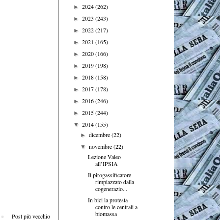
2024
(262)
►
2023
(243)
►
2022
(217)
►
2021
(165)
►
2020
(166)
►
2019
(198)
►
2018
(158)
►
2017
(178)
►
2016
(246)
►
2015
(244)
►
2014
(155)
▼
dicembre
(22)
►
novembre
(22)
▼
Lezione Valeo
all’IPSIA
Il pirogassificatore
rimpiazzato dalla
cogenerazio...
In bici la protesta
contro le centrali a
biomassa
Post più vecchio