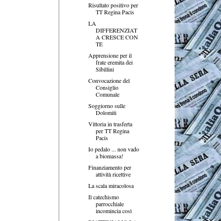
Risultato positivo per
TT Regina Pacis
LA
DIFFERENZIAT
A CRESCE CON
TE
Apprensione per il
frate eremita dei
Sibillini
Convocazione del
Consiglio
Comunale
Soggiorno sulle
Dolomiti
Vittoria in trasferta
per TT Regina
Pacis
Io pedalo ... non vado
a biomassa!
Finanziamento per
attività ricettive
La scala miracolosa
Il catechismo
parrocchiale
incomincia così