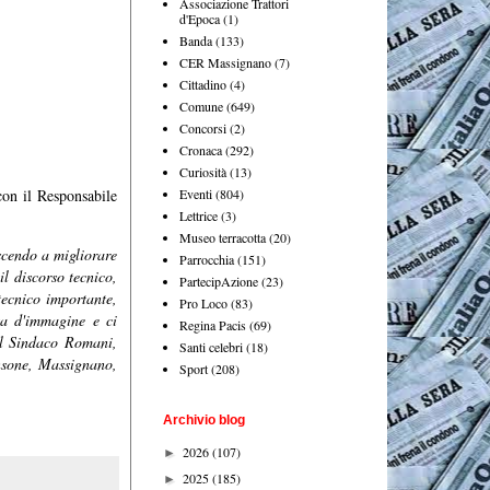
Associazione Trattori
d'Epoca
(1)
Banda
(133)
CER Massignano
(7)
Cittadino
(4)
Comune
(649)
Concorsi
(2)
Cronaca
(292)
Curiosità
(13)
Eventi
(804)
con il Responsabile
Lettrice
(3)
Museo terracotta
(20)
scendo a migliorare
Parrocchia
(151)
l discorso tecnico,
PartecipAzione
(23)
tecnico importante,
Pro Loco
(83)
ta d'immagine e ci
Regina Pacis
(69)
 il Sindaco Romani,
Santi celebri
(18)
ansone, Massignano,
Sport
(208)
Archivio blog
2026
(107)
►
2025
(185)
►