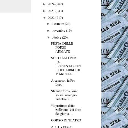
2024
(262)
►
2023
(243)
►
2022
(217)
▼
dicembre
(26)
►
novembre
(19)
►
ottobre
(20)
▼
FESTA DELLE
FORZE
ARMATE
SUCCESSO PER
LA
PRESENTAZION
E DEL LIBRO DI
MARCELL...
A cena con la Pro
Loco
Stanotte torna l’ora
solare, orologio
indietro di ...
“Il profumo dello
zafferano” è il libro
del giorna...
CORSO DI TEATRO
AUTOVELOX