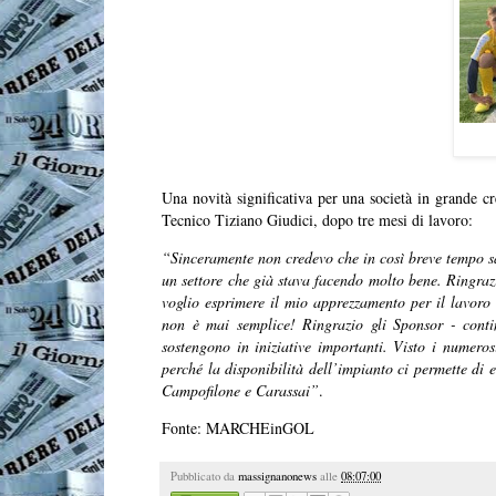
Una novità significativa per una società in grande c
Tecnico Tiziano Giudici, dopo tre mesi di lavoro:
“Sinceramente non credevo che in così breve tempo sa
un settore che già stava facendo molto bene. Ringrazi
voglio esprimere il mio apprezzamento per il lavoro 
non è mai semplice! Ringrazio gli Sponsor - conti
sostengono in iniziative importanti. Visto i numero
perché la disponibilità dell’impianto ci permette di
Campofilone e Carassai”
.
Fonte: MARCHEinGOL
Pubblicato da
massignanonews
alle
08:07:00