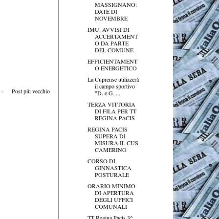
MASSIGNANO:
DATE DI
NOVEMBRE
IMU. AVVISI DI
ACCERTAMENT
O DA PARTE
DEL COMUNE
EFFICIENTAMENT
O ENERGETICO
La Cuprense utilizzerà
il campo sportivo
Post più vecchio
"D. e G. ...
TERZA VITTORIA
DI FILA PER TT
REGINA PACIS
REGINA PACIS
SUPERA DI
MISURA IL CUS
CAMERINO
CORSO DI
GINNASTICA
POSTURALE
ORARIO MINIMO
DI APERTURA
DEGLI UFFICI
COMUNALI
TT Regina Pacis 3^