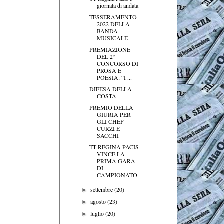
giornata di andata
TESSERAMENTO
2022 DELLA
BANDA
MUSICALE
PREMIAZIONE
DEL 2°
CONCORSO DI
PROSA E
POESIA: “I ...
DIFESA DELLA
COSTA
PREMIO DELLA
GIURIA PER
GLI CHEF
CURZI E
SACCHI
TT REGINA PACIS
VINCE LA
PRIMA GARA
DI
CAMPIONATO
settembre
(20)
►
agosto
(23)
►
luglio
(20)
►