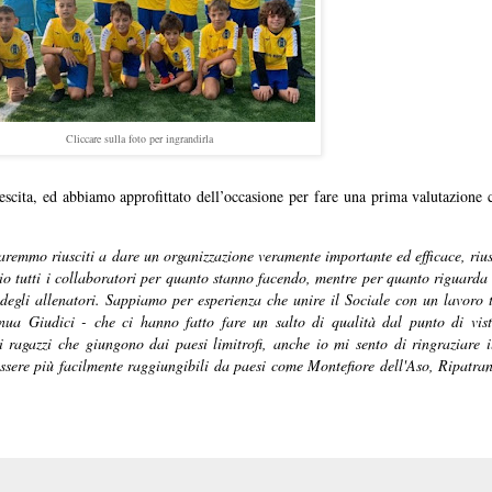
Cliccare sulla foto per ingrandirla
rescita, ed abbiamo approfittato dell’occasione per fare una prima valutazione 
remmo riusciti a dare un organizzazione veramente importante ed efficace, riu
o tutti i collaboratori per quanto stanno facendo, mentre per quanto riguarda i
degli allenatori. Sappiamo per esperienza che unire il Sociale con un lavoro 
nua Giudici - che ci hanno fatto fare un salto di qualità dal punto di vis
si ragazzi che giungono dai paesi limitrofi, anche io mi sento di ringraziare
 essere più facilmente raggiungibili da paesi come Montefiore dell'Aso, Ripatr