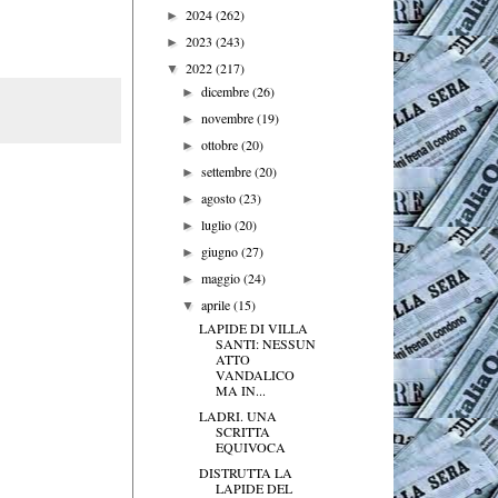
2024
(262)
►
2023
(243)
►
2022
(217)
▼
dicembre
(26)
►
novembre
(19)
►
ottobre
(20)
►
settembre
(20)
►
agosto
(23)
►
luglio
(20)
►
giugno
(27)
►
maggio
(24)
►
aprile
(15)
▼
LAPIDE DI VILLA
SANTI: NESSUN
ATTO
VANDALICO
MA IN...
LADRI. UNA
SCRITTA
EQUIVOCA
DISTRUTTA LA
LAPIDE DEL