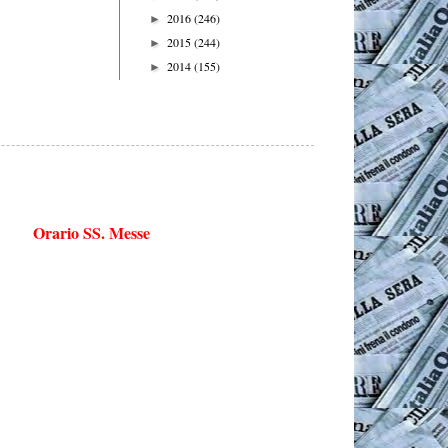
2016
(246)
►
2015
(244)
►
2014
(155)
►
Orario SS. Messe