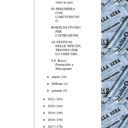
vince in casa
IN PREGHIERA
CON
L’ARCIVESCOV
O
BORSE DI STUDIO
PER
L’ISTRUZIONE
AL FESTIVAL
DELLE TIPICITÀ
TRIONFO PER
LO CHEF SIM...
S.E. Rocco
Pennacchio a
Massignano
marzo
(10)
►
febbraio
(4)
►
gennaio
(9)
►
2021
(165)
►
2020
(166)
►
2019
(198)
►
2018
(158)
►
2017
(178)
►