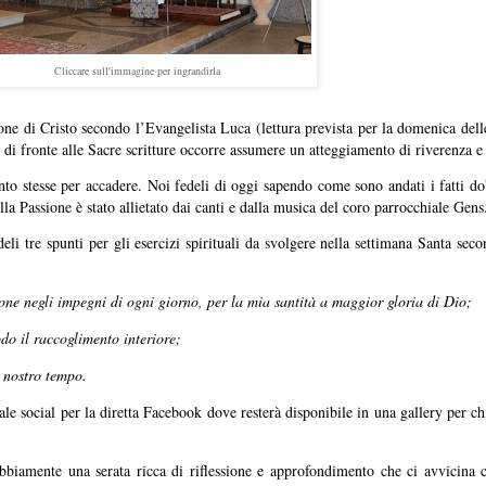
Cliccare sull'immagine per ingrandirla
sione di Cristo secondo l’Evangelista Luca (lettura prevista per la domenica del
 di fronte alle Sacre scritture occorre assumere un atteggiamento di riverenza e
o stesse per accadere. Noi fedeli di oggi sapendo come sono andati i fatti do
 Passione è stato allietato dai canti e dalla musica del coro parrocchiale Gen
li tre spunti per gli esercizi spirituali da svolgere nella settimana Santa seco
one negli impegni di ogni giorno, per la mia santità a maggior gloria di Dio;
do il raccoglimento interiore;
l nostro tempo.
ale social per la diretta Facebook dove resterà disponibile in una gallery per ch
bbiamente una serata ricca di riflessione e approfondimento che ci avvicina c