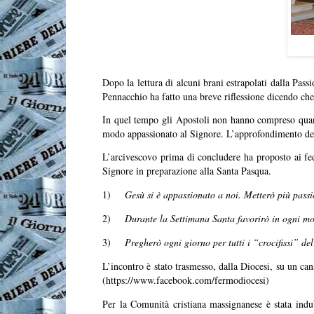
Dopo la lettura di alcuni brani estrapolati dalla Pas
Pennacchio ha fatto una breve riflessione dicendo che
In quel tempo gli Apostoli non hanno compreso quant
modo appassionato al Signore. L’approfondimento della
L’arcivescovo prima di concludere ha proposto ai fede
Signore in preparazione alla Santa Pasqua.
1)
Gesù si è appassionato a noi. Metterò più passi
2)
Durante la Settimana Santa favorirò in ogni mo
3)
Pregherò ogni giorno per tutti i “crocifissi” de
L’incontro è stato trasmesso, dalla Diocesi, su un can
(
https://www.facebook.com/fermodiocesi
)
Per la Comunità cristiana massignanese è stata indu