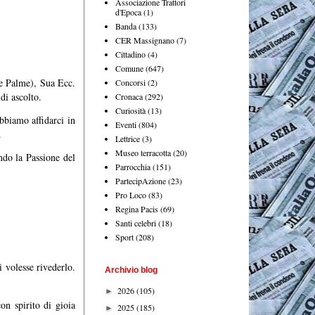
Associazione Trattori
d'Epoca
(1)
Banda
(133)
CER Massignano
(7)
Cittadino
(4)
Comune
(647)
le Palme), Sua Ecc.
Concorsi
(2)
 di ascolto.
Cronaca
(292)
Curiosità
(13)
bbiamo affidarci in
Eventi
(804)
s.
Lettrice
(3)
Museo terracotta
(20)
ndo la Passione del
Parrocchia
(151)
PartecipAzione
(23)
Pro Loco
(83)
Regina Pacis
(69)
Santi celebri
(18)
Sport
(208)
i volesse rivederlo.
Archivio blog
2026
(105)
►
on spirito di gioia
2025
(185)
►