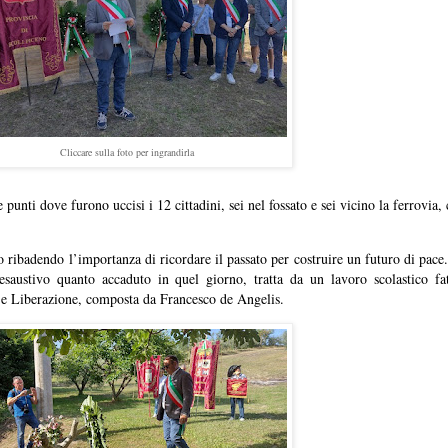
Cliccare sulla foto per ingrandirla
punti dove furono uccisi i 12 cittadini, sei nel fossato e sei vicino la ferrovia, 
o ribadendo l’importanza di ricordare il passato per costruire un futuro di pace
austivo quanto accaduto in quel giorno, tratta da un lavoro scolastico fat
a e Liberazione, composta da Francesco de Angelis.