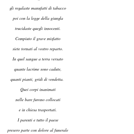
gli regalaste manufatti di tabacco
poi con la legge della giungla
trucidaste quegli innocenti.
Compiuto il grave misfatto
siete tornati al vostro reparto.
In quel sangue a terra versato
quante lacrime sono cadute,
quanti pianti, gridi di vendetta.
Quei corpi inanimati
nelle bare furono collocati
e in chiesa trasportati.
I parenti e tutto il paese
presero parte con dolore al funerale