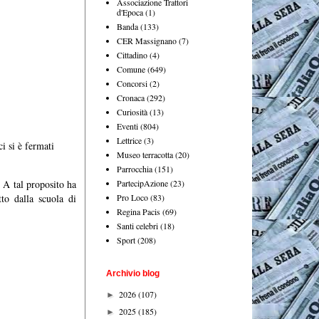
Associazione Trattori
d'Epoca
(1)
Banda
(133)
CER Massignano
(7)
Cittadino
(4)
Comune
(649)
Concorsi
(2)
Cronaca
(292)
Curiosità
(13)
Eventi
(804)
Lettrice
(3)
ci si è fermati
Museo terracotta
(20)
Parrocchia
(151)
PartecipAzione
(23)
. A tal proposito ha
Pro Loco
(83)
to dalla scuola di
Regina Pacis
(69)
Santi celebri
(18)
Sport
(208)
Archivio blog
2026
(107)
►
2025
(185)
►