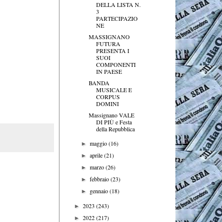
DELLA LISTA N.
3
PARTECIPAZIO
NE
MASSIGNANO
FUTURA
PRESENTA I
SUOI
COMPONENTI
IN PAESE
BANDA
MUSICALE E
CORPUS
DOMINI
Massignano VALE
DI PIÙ e Festa
della Repubblica
maggio
(16)
►
aprile
(21)
►
marzo
(26)
►
febbraio
(23)
►
gennaio
(18)
►
2023
(243)
►
2022
(217)
►