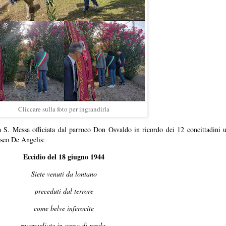
Cliccare sulla foto per ingrandirla
la S. Messa officiata dal parroco Don Osvaldo in ricordo dei 12 concittadini uc
cesco De Angelis:
Eccidio del 18 giugno 1944
Siete venuti da lontano
preceduti dal terrore
come belve inferocite
sparpagliate in cerca di preda.