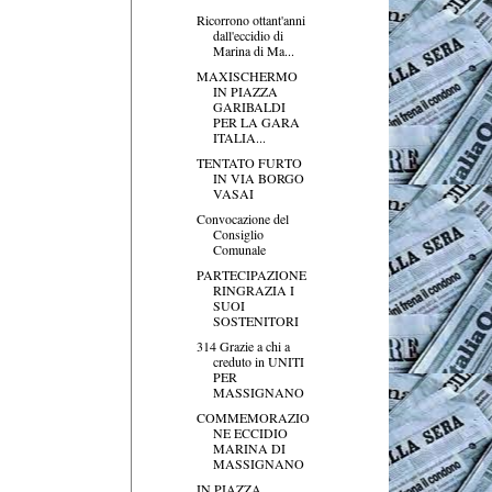
Ricorrono ottant'anni
dall'eccidio di
Marina di Ma...
MAXISCHERMO
IN PIAZZA
GARIBALDI
PER LA GARA
ITALIA...
TENTATO FURTO
IN VIA BORGO
VASAI
Convocazione del
Consiglio
Comunale
PARTECIPAZIONE
RINGRAZIA I
SUOI
SOSTENITORI
314 Grazie a chi a
creduto in UNITI
PER
MASSIGNANO
COMMEMORAZIO
NE ECCIDIO
MARINA DI
MASSIGNANO
IN PIAZZA