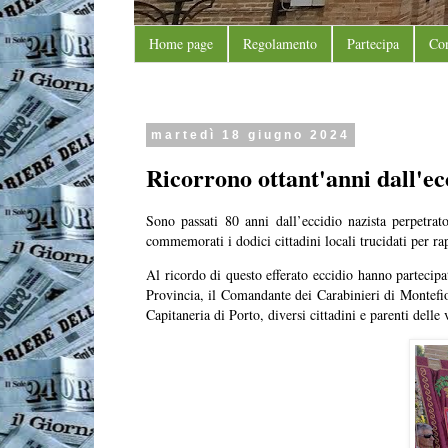
Home page
Regolamento
Partecipa
Con
martedì 18 giugno 2024
Ricorrono ottant'anni dall'e
Sono passati 80 anni dall’eccidio nazista perpetr
commemorati i dodici cittadini locali trucidati per r
Al ricordo di questo efferato eccidio hanno partecip
Provincia, il Comandante dei Carabinieri di Montefio
Capitaneria di Porto, diversi cittadini e parenti delle 