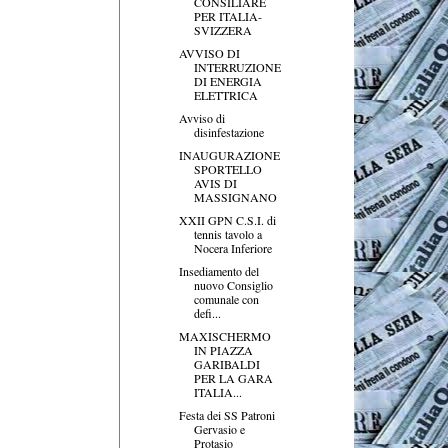
CONSILIARE
PER ITALIA-
SVIZZERA
AVVISO DI
INTERRUZIONE
DI ENERGIA
ELETTRICA
Avviso di
disinfestazione
INAUGURAZIONE
SPORTELLO
AVIS DI
MASSIGNANO
XXII GPN C.S.I. di
tennis tavolo a
Nocera Inferiore
Insediamento del
nuovo Consiglio
comunale con
defi...
MAXISCHERMO
IN PIAZZA
GARIBALDI
PER LA GARA
ITALIA...
Festa dei SS Patroni
Gervasio e
Protasio