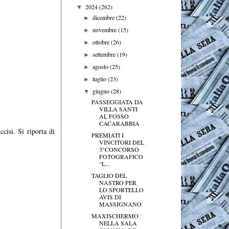
2024
(262)
▼
dicembre
(22)
►
novembre
(15)
►
ottobre
(26)
►
settembre
(19)
►
agosto
(25)
►
luglio
(23)
►
giugno
(28)
▼
PASSEGGIATA DA
VILLA SANTI
AL FOSSO
CACARABBIA
cisi. Si riporta di
PREMIATI I
VINCITORI DEL
3°CONCORSO
FOTOGRAFICO
“L...
TAGLIO DEL
NASTRO PER
LO SPORTELLO
AVIS DI
MASSIGNANO
MAXISCHERMO
NELLA SALA