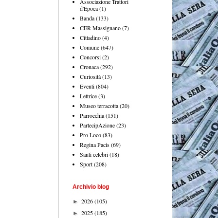
Associazione Trattori
d'Epoca
(1)
Banda
(133)
CER Massignano
(7)
Cittadino
(4)
Comune
(647)
Concorsi
(2)
Cronaca
(292)
Curiosità
(13)
Eventi
(804)
Lettrice
(3)
Museo terracotta
(20)
Parrocchia
(151)
PartecipAzione
(23)
Pro Loco
(83)
Regina Pacis
(69)
Santi celebri
(18)
Sport
(208)
Archivio blog
2026
(105)
►
2025
(185)
►