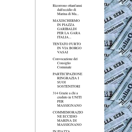
Ricorrono ottant'anni
dall'eccidio di
Marina di Ma...
MAXISCHERMO
IN PIAZZA
GARIBALDI
PER LA GARA
ITALIA...
TENTATO FURTO
IN VIA BORGO
VASAI
Convocazione del
Consiglio
Comunale
PARTECIPAZIONE
RINGRAZIA I
SUOI
SOSTENITORI
314 Grazie a chi a
creduto in UNITI
PER
MASSIGNANO
COMMEMORAZIO
NE ECCIDIO
MARINA DI
MASSIGNANO
IN PIAZZA