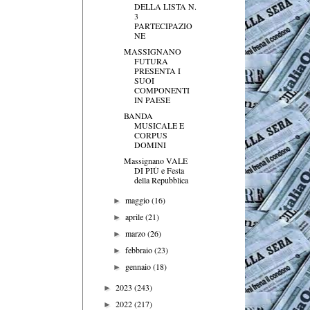
DELLA LISTA N.
3
PARTECIPAZIO
NE
MASSIGNANO
FUTURA
PRESENTA I
SUOI
COMPONENTI
IN PAESE
BANDA
MUSICALE E
CORPUS
DOMINI
Massignano VALE
DI PIÙ e Festa
della Repubblica
maggio
(16)
►
aprile
(21)
►
marzo
(26)
►
febbraio
(23)
►
gennaio
(18)
►
2023
(243)
►
2022
(217)
►