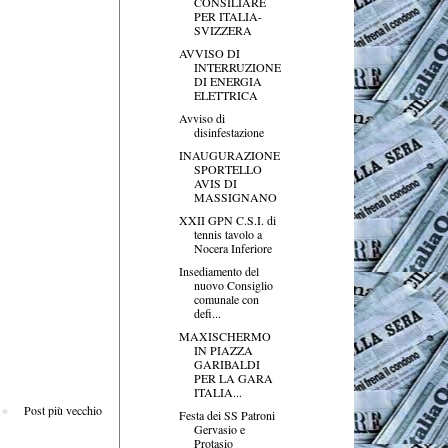
CONSILIARE
PER ITALIA-
SVIZZERA
AVVISO DI
INTERRUZIONE
DI ENERGIA
ELETTRICA
Avviso di
disinfestazione
INAUGURAZIONE
SPORTELLO
AVIS DI
MASSIGNANO
XXII GPN C.S.I. di
tennis tavolo a
Nocera Inferiore
Insediamento del
nuovo Consiglio
comunale con
defi...
MAXISCHERMO
IN PIAZZA
GARIBALDI
PER LA GARA
ITALIA...
Post più vecchio
Festa dei SS Patroni
Gervasio e
Protasio