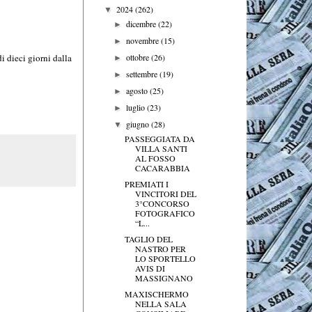
2024
(262)
▼
dicembre
(22)
►
novembre
(15)
►
ottobre
(26)
i dieci giorni dalla
►
settembre
(19)
►
agosto
(25)
►
luglio
(23)
►
giugno
(28)
▼
PASSEGGIATA DA
VILLA SANTI
AL FOSSO
CACARABBIA
PREMIATI I
VINCITORI DEL
3°CONCORSO
FOTOGRAFICO
“L...
TAGLIO DEL
NASTRO PER
LO SPORTELLO
AVIS DI
MASSIGNANO
MAXISCHERMO
NELLA SALA