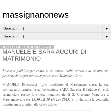
massignanonews
▼
▼
mercoledì 7 giugno 2023
MANUELE E SARA AUGURI DI
MATRIMONIO
Ricevo e pubblico per conto di un amico, molto stretto e di sempre, un
pensiero di auguri rivolto ai futuri sposi Manuele e Sara.
MANUELE Rivosecchi figlio prediletto di Massignano sposa la sua
compagna di sempre, la sambenedettese SARA Gaweda.
Il fatidico sì verrà
pronunciato presso la chiesa monumentale di S. Giacomo Maggiore a
Massignano alle
ore 15:30
del
10 giugno 2023
.
Si invita tutta la comunità
massignanese a unirsi alla celebrazione.