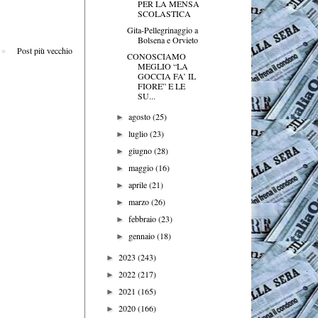
PER LA MENSA
SCOLASTICA
Gita-Pellegrinaggio a
Bolsena e Orvieto
Post più vecchio
CONOSCIAMO
MEGLIO “LA
GOCCIA FA’ IL
FIORE” E LE
SU...
agosto
(25)
►
luglio
(23)
►
giugno
(28)
►
maggio
(16)
►
aprile
(21)
►
marzo
(26)
►
febbraio
(23)
►
gennaio
(18)
►
2023
(243)
►
2022
(217)
►
2021
(165)
►
2020
(166)
►