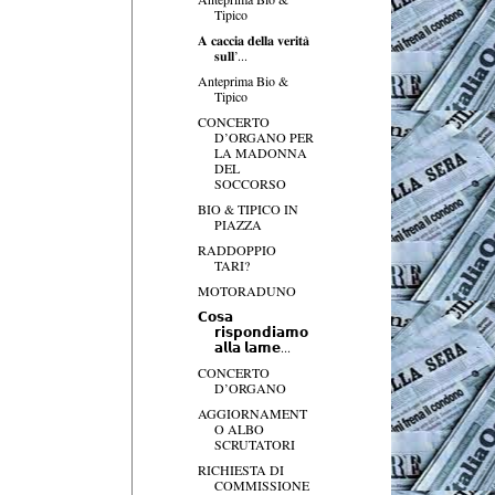
Tipico
𝐀 𝐜𝐚𝐜𝐜𝐢𝐚 𝐝𝐞𝐥𝐥𝐚 𝐯𝐞𝐫𝐢𝐭𝐚̀
𝐬𝐮𝐥𝐥’...
Anteprima Bio &
Tipico
CONCERTO
D’ORGANO PER
LA MADONNA
DEL
SOCCORSO
BIO & TIPICO IN
PIAZZA
RADDOPPIO
TARI?
MOTORADUNO
𝗖𝗼𝘀𝗮
𝗿𝗶𝘀𝗽𝗼𝗻𝗱𝗶𝗮𝗺𝗼
𝗮𝗹𝗹𝗮 𝗹𝗮𝗺𝗲...
CONCERTO
D’ORGANO
AGGIORNAMENT
O ALBO
SCRUTATORI
RICHIESTA DI
COMMISSIONE