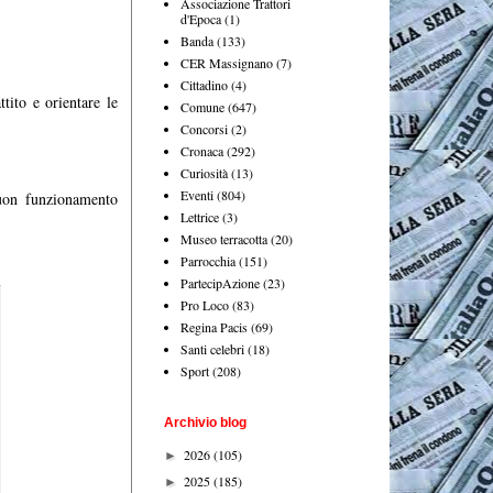
Associazione Trattori
d'Epoca
(1)
Banda
(133)
CER Massignano
(7)
Cittadino
(4)
tito e orientare le
Comune
(647)
Concorsi
(2)
Cronaca
(292)
Curiosità
(13)
Eventi
(804)
 buon funzionamento
Lettrice
(3)
Museo terracotta
(20)
Parrocchia
(151)
PartecipAzione
(23)
Pro Loco
(83)
Regina Pacis
(69)
Santi celebri
(18)
Sport
(208)
Archivio blog
2026
(105)
►
2025
(185)
►