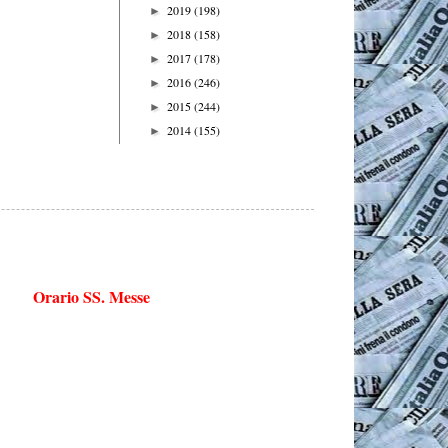
2019
(198)
►
2018
(158)
►
2017
(178)
►
2016
(246)
►
2015
(244)
►
2014
(155)
►
Orario SS. Messe