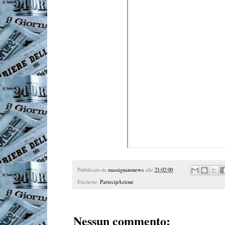
Pubblicato da
massignanonews
alle
21:02:00
Etichette:
PartecipAzione
Nessun commento: