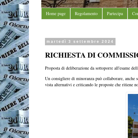
Home page
Regolamento
Partecipa
Con
martedì 3 settembre 2024
RICHIESTA DI COMMISS
Proposta di deliberazione da sottoporre all'esame de
Un consigliere di minoranza può collaborare, anche se
vista alternativi e criticando le proposte che ritiene no