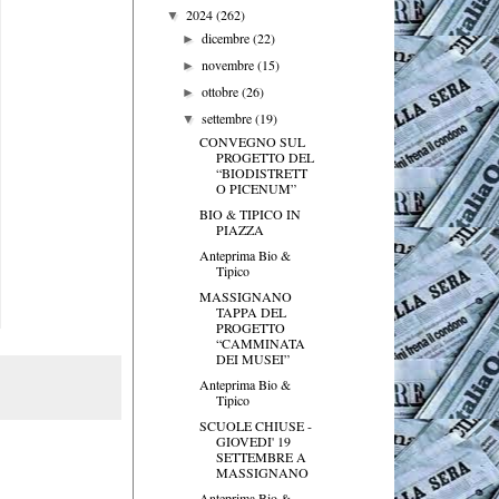
2024
(262)
▼
dicembre
(22)
►
novembre
(15)
►
ottobre
(26)
►
settembre
(19)
▼
CONVEGNO SUL
PROGETTO DEL
“BIODISTRETT
O PICENUM”
BIO & TIPICO IN
PIAZZA
Anteprima Bio &
Tipico
MASSIGNANO
TAPPA DEL
PROGETTO
“CAMMINATA
DEI MUSEI”
Anteprima Bio &
Tipico
SCUOLE CHIUSE -
GIOVEDI' 19
SETTEMBRE A
MASSIGNANO
Anteprima Bio &