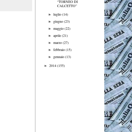
“TORNEO DI
CALCETTO”
luglio
(14)
►
giugno
(23)
►
maggio
(22)
►
aprile
(21)
►
marzo
(27)
►
febbraio
(15)
►
gennaio
(13)
►
2014
(155)
►