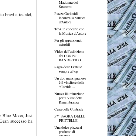
Madonna del
Soccorso
Piazza Garibaldi
o bravi e tecnici,
incontra la Musica
d’Autore
Td'A in concerto con
la Musica d'Autore
Per gli appassionati
astrofili
Video dell'esibizione
del CORPO
BANDISTICO
Sagra delle Frittelle
sempre al top
Un duo massignanese
è il vincitore della
“Corrida ...
Nuova illuminazione
per il Viale della
Rimembranza
Cena delle Contrade
e: Blue Moon, Just
57^ SAGRA DELLE
FRITTELLE
 Gran successo ha
Una dolce piazza al
profumo di
crostate