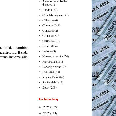
Associazione Trattori
d'Epoca
(1)
Banda
(133)
CER Massignano
(7)
Cittadino
(4)
Comune
(649)
Concorsi
(2)
Cronaca
(292)
Curiosità
(13)
Eventi
(804)
mento dei bambini
Lettrice
(3)
 maestro. La Banda
Museo terracotta
(20)
omune insieme alle
Parrocchia
(151)
PartecipAzione
(23)
Pro Loco
(83)
Regina Pacis
(69)
Santi celebri
(18)
Sport
(208)
Archivio blog
2026
(107)
►
2025
(185)
►