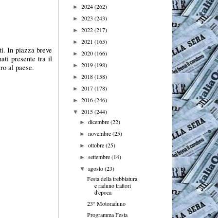
2024
(262)
►
2023
(243)
►
2022
(217)
►
2021
(165)
►
ti. In piazza breve
2020
(166)
►
ati presente tra il
2019
(198)
►
ro al paese.
2018
(158)
►
2017
(178)
►
2016
(246)
►
2015
(244)
▼
dicembre
(22)
►
novembre
(25)
►
ottobre
(25)
►
settembre
(14)
►
agosto
(23)
▼
Festa della trebbiatura
e raduno trattori
d'epoca
23° Motoraduno
Programma Festa