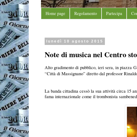
Home page
Regolamento
Partecipa
Con
lunedì 10 agosto 2015
Note di musica nel Centro st
Alto gradimento di pubblico, ieri sera, in piazza G
“Città di Massignano” diretto dal professor Rinald
La banda cittadina cessò la sua attività circa 15 a
fama internazionale come il trombonista sambened