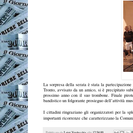
La sorpresa della serata è stata la partecipazione 
Tronto, avvisato da un amico, si è precipitato sub
prossimo anno con il suo trombone. Finale pirote
bandistico un folgorante prosieguo dell’attività mu
I cittadini ringraziano gli organizzatori per la s
importanti ricorrenze che caratterizzano la Comun
Pubblicato da
Luigi Verdecchia
alle
12:54:00