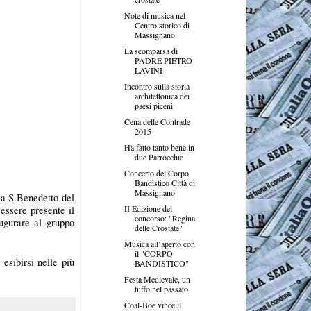
Note di musica nel
Centro storico di
Massignano
La scomparsa di
PADRE PIETRO
LAVINI
Incontro sulla storia
architettonica dei
paesi piceni
Cena delle Contrade
2015
Ha fatto tanto bene in
due Parrocchie
Concerto del Corpo
Bandistico Città di
Massignano
i a S.Benedetto del
II Edizione del
essere presente il
concorso: "Regina
augurare al gruppo
delle Crostate"
Musica all’aperto con
il "CORPO
esibirsi nelle più
BANDISTICO"
Festa Medievale, un
tuffo nel passato
Coal-Boe vince il