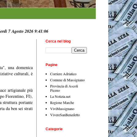
erdì 7 Agosto 2026 9:41:07
Cerca nel blog
Pagine
tta", una domenica
ziative culturali, è
Corriere Adriatico
Comune di Massignano
Provincia di Ascoli
nace artigianale più
Piceno
po Fiorentino, FI),
La Notizia.net
 struttura portante
Regione Marche
ta da ben sei strati
ViviMassignano
VivereSanBenedetto
Categorie