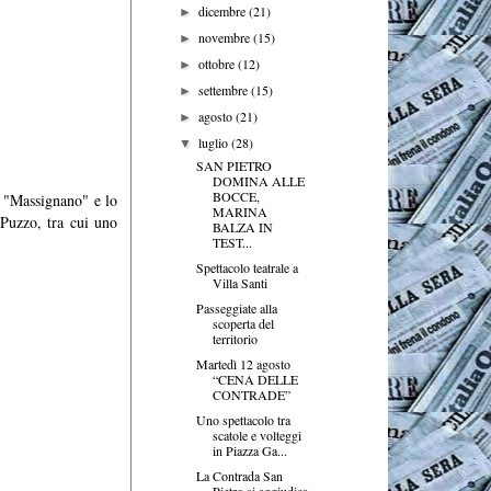
dicembre
(21)
►
novembre
(15)
►
ottobre
(12)
►
settembre
(15)
►
agosto
(21)
►
luglio
(28)
▼
SAN PIETRO
DOMINA ALLE
BOCCE,
a "Massignano" e lo
MARINA
 Puzzo, tra cui uno
BALZA IN
TEST...
Spettacolo teatrale a
Villa Santi
Passeggiate alla
scoperta del
territorio
Martedì 12 agosto
“CENA DELLE
CONTRADE”
Uno spettacolo tra
scatole e volteggi
in Piazza Ga...
La Contrada San
Pietro si aggiudica