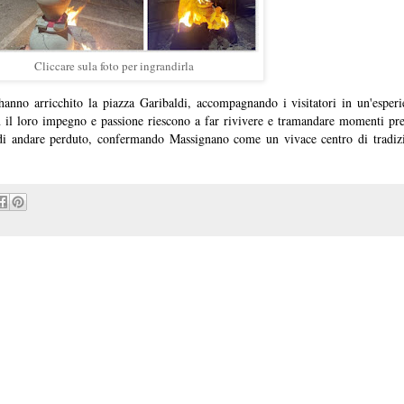
Cliccare sula foto per ingrandirla
anno arricchito la piazza Garibaldi, accompagnando i visitatori in un'esper
n il loro impegno e passione riescono a far rivivere e tramandare momenti pre
be di andare perduto, confermando Massignano come un vivace centro di tradi