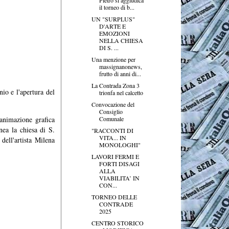
il torneo di b...
UN "SURPLUS"
D'ARTE E
EMOZIONI
NELLA CHIESA
DI S. ...
Una menzione per
massignanonews,
frutto di anni di...
La Contrada Zona 3
nio e l'apertura del
trionfa nel calcetto
Convocazione del
Consiglio
Comunale
 animazione grafica
nea la chiesa di S.
"RACCONTI DI
VITA... IN
dell'artista Milena
MONOLOGHI"
LAVORI FERMI E
FORTI DISAGI
ALLA
VIABILITA’ IN
CON...
TORNEO DELLE
CONTRADE
2025
CENTRO STORICO