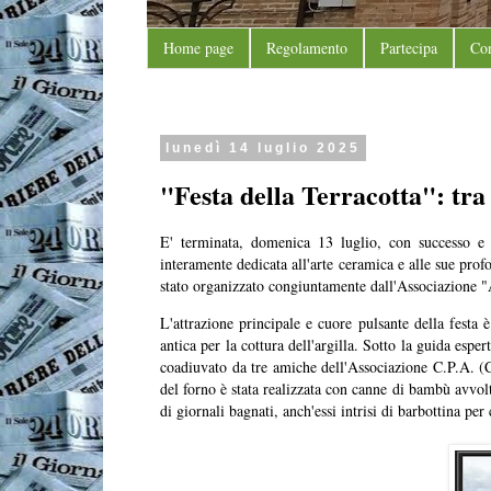
Home page
Regolamento
Partecipa
Con
lunedì 14 luglio 2025
"Festa della Terracotta": tra 
E' terminata, domenica 13 luglio, con successo e
interamente dedicata all'arte ceramica e alle sue prof
stato organizzato congiuntamente dall'Associazione
L'attrazione principale e cuore pulsante della festa 
antica per la cottura dell'argilla. Sotto la guida es
coadiuvato da tre amiche dell'Associazione C.P.A. (C
del forno è stata realizzata con canne di bambù avvolte
di giornali bagnati, anch'essi intrisi di barbottina pe