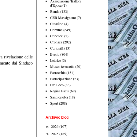
Associazione Trattori
d'Epoca
(1)
Banda
(133)
CER Massignano
(7)
Cittadino
(4)
Comune
(649)
Concorsi
(2)
Cronaca
(292)
Curiosità
(13)
Eventi
(804)
a rivelazione delle
Lettrice
(3)
almente dal Sindaco
Museo terracotta
(20)
Parrocchia
(151)
PartecipAzione
(23)
Pro Loco
(83)
Regina Pacis
(69)
Santi celebri
(18)
Sport
(208)
Archivio blog
2026
(107)
►
2025
(185)
▼