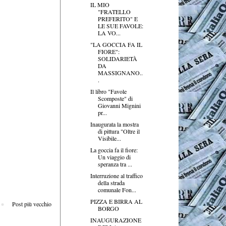
IL MIO
"FRATELLO
PREFERITO" E
LE SUE FAVOLE:
LA VO...
"LA GOCCIA FA IL
FIORE":
SOLIDARIETÀ
DA
MASSIGNANO..
.
Il libro "Favole
Scomposte" di
Giovanni Mignini
pr...
Inaugurata la mostra
di pittura "Oltre il
Visibile...
La goccia fa il fiore:
Un viaggio di
speranza tra ...
Interruzione al traffico
della strada
comunale Fon...
PIZZA E BIRRA AL
Post più vecchio
BORGO
INAUGURAZIONE