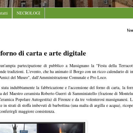
tatti
NECROLOGI
Ven
forno di carta e arte digitale
 un'ampia partecipazione di pubblico a Massignano la "Festa della Terraco
onde tradizioni. L'evento, che ha animato il Borgo con un ricco calendario di ini
 "Amici del Museo", dall'Amministrazione Comunale e Pro Loco.
è stata indubbiamente la fabbricazione e l'accensione del forno di carta, la for
perta del Maestro ceramista Roberto Guerri di Samminiatello (frazione di Montelu
eramica Popolare Autogestita) di Firenze e da tre volenterosi massignanesi. La
 in strati di stoffa imbevuti di barbottina (una malta di argilla e acqua), ricoper
r conferirgli maggiore consistenza.