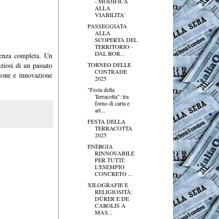
- MODIFICA
ALLA
VIABILITA'
PASSEGGIATA
ALLA
SCOPERTA DEL
TERRITORIO -
DAL BOR...
ienza completa. Un
TORNEO DELLE
ziosi di un passato
CONTRADE
zione e innovazione
2025
"Festa della
Terracotta": tra
forno di carta e
art...
FESTA DELLA
TERRACOTTA
2025
ENERGIA
RINNOVABILE
PER TUTTI:
L'ESEMPIO
CONCRETO ...
XILOGRAFIE E
RELIGIOSITÀ:
DÜRER E DE
CAROLIS A
MAS...