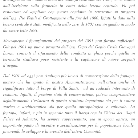
dall’iscrizione sulla formella in cotto della lesena centrale. Fu poi
restaurata ed ampliata con nuova condotta in terracotta su progetto
dell’ing. Pio Fenili di Grottammare alla fine del 1800. Infatti la data sulla
lesena centrale è stata modificata nello zero di 1801 con un gambo in modo
da essere letto 1891.
Sicuramente i finanziamenti del progetto del 1891 non furono sufficienti.
Già nel 1901 un nuovo progetto dell’ing. Capo del Genio Civile Giovanni
Lanza, consentì il rifacimento della condotta in ghisa perché quella in
terracotta risultava poco resistente e la captazione di nuove sorgenti
d’acqua.
Dal 1901 ad oggi non risultano più lavori di conservazione della fontana,
motivo che ha spinto la nostra Amministrazione, nell’ottica anche di
riqualificare tutto il borgo di Villa Santi, ad un radicale intervento di
restauro. Infatti, il pessimo stato di conservazione, poteva compromettere
definitivamente l’esistenza di questa struttura importante sia per il valore
storico e architettonico sia per quello antropologico e culturale. La
fontana, infatti, e più in generale tutto il borgo con la Chiesa dei Santi
Felice ed Adaucto, ha sempre rappresentato, già in epoca antica, un
importante punto di incontro e socializzazione per la popolazione locale,
favorendo lo sviluppo e la crescita dell’intera Comunità.