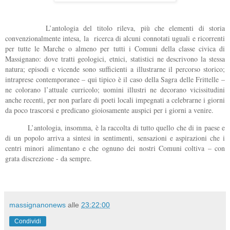
L’antologia del titolo rileva, più che elementi di storia
convenzionalmente intesa, la ricerca di alcuni connotati uguali e ricorrenti
per tutte le Marche o almeno per tutti i Comuni della classe civica di
Massignano: dove tratti geologici, etnici, statistici ne descrivono la stessa
natura; episodi e vicende sono sufficienti a illustrarne il percorso storico;
intraprese contemporanee – qui tipico è il caso della Sagra delle Frittelle –
ne colorano l’attuale curricolo; uomini illustri ne decorano vicissitudini
anche recenti, per non parlare di poeti locali impegnati a celebrarne i giorni
da poco trascorsi e predicano gioiosamente auspici per i giorni a venire.
L’antologia, insomma, è la raccolta di tutto quello che di in paese e
di un popolo arriva a sintesi in sentimenti, sensazioni e aspirazioni che i
centri minori alimentano e che ognuno dei nostri Comuni coltiva – con
grata discrezione - da sempre.
massignanonews
alle
23:22:00
Condividi