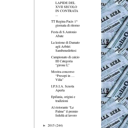
LAPIDE DEL
XVII SECOLO
IN CONTRATA
...
TT Regina Pacis 1^
giornata di ritorno
Festa di S.Antonio
Abate
La lezione di Damato
agli Arbitri
Sambenedettesi
Campionato di calcio
III Categoria
“girone L”
Mostra-concorso
“Presepi in …
Villa”
I.P.S.I.A. Scuola
Aperta
Epifania, origini e
tradizioni
Al ristorante “Le
Palme” il premio
fedeltà al lavoro
2015
(244)
►