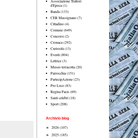
Associazione Trattori
d'Epoca
(1)
Banda
(133)
CER Massignano
(7)
Cittadino
(4)
Comune
(649)
Concorsi
(2)
Cronaca
(292)
Curiosità
(13)
Eventi
(804)
Lettrice
(3)
Museo terracotta
(20)
Parrocchia
(151)
PartecipAzione
(23)
Pro Loco
(83)
Regina Pacis
(69)
Santi celebri
(18)
Sport
(208)
Archivio blog
2026
(107)
►
2025
(185)
►