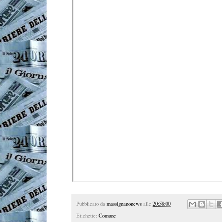
Pubblicato da
massignanonews
alle
20:58:00
Etichette:
Comune