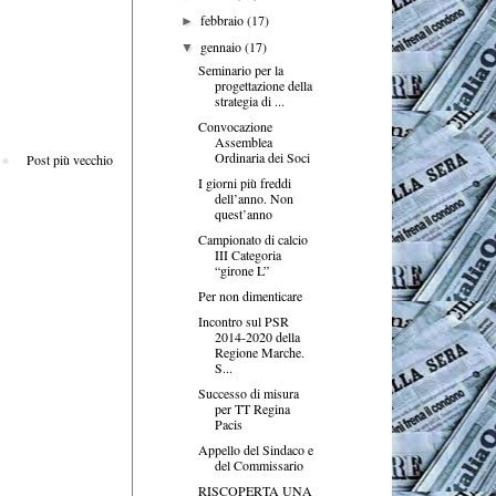
febbraio
(17)
►
gennaio
(17)
▼
Seminario per la
progettazione della
strategia di ...
Convocazione
Assemblea
Ordinaria dei Soci
Post più vecchio
I giorni più freddi
dell’anno. Non
quest’anno
Campionato di calcio
III Categoria
“girone L”
Per non dimenticare
Incontro sul PSR
2014-2020 della
Regione Marche.
S...
Successo di misura
per TT Regina
Pacis
Appello del Sindaco e
del Commissario
RISCOPERTA UNA