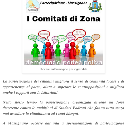
Cliccare sull'immagine per ingrandirla
𝑳𝒂 𝒑𝒂𝒓𝒕𝒆𝒄𝒊𝒑𝒂𝒛𝒊𝒐𝒏𝒆 𝒅𝒆𝒊 𝒄𝒊𝒕𝒕𝒂𝒅𝒊𝒏𝒊 𝒎𝒊𝒈𝒍𝒊𝒐𝒓𝒂 𝒊𝒍 𝒔𝒆𝒏𝒔𝒐 𝒅𝒊 𝒄𝒐𝒎𝒖𝒏𝒊𝒕𝒂̀ 𝒍𝒐𝒄𝒂𝒍𝒆 𝒆 𝒅𝒊
𝒂𝒑𝒑𝒂𝒓𝒕𝒆𝒏𝒆𝒏𝒛𝒂 𝒂𝒍 𝒑𝒂𝒆𝒔𝒆, 𝒂𝒊𝒖𝒕𝒂 𝒂 𝒔𝒖𝒑𝒆𝒓𝒂𝒓𝒆 𝒍𝒆 𝒄𝒐𝒏𝒕𝒓𝒂𝒑𝒑𝒐𝒔𝒊𝒛𝒊𝒐𝒏𝒊 𝒆 𝒎𝒊𝒈𝒍𝒊𝒐𝒓𝒂
𝒂𝒏𝒄𝒉𝒆 𝒊 𝒓𝒂𝒑𝒑𝒐𝒓𝒕𝒊 𝒄𝒐𝒏 𝒍𝒆 𝒊𝒔𝒕𝒊𝒕𝒖𝒛𝒊𝒐𝒏𝒊.
𝑵𝒆𝒍𝒍𝒐 𝒔𝒕𝒆𝒔𝒔𝒐 𝒕𝒆𝒎𝒑𝒐 𝒍𝒂 𝒑𝒂𝒓𝒕𝒆𝒄𝒊𝒑𝒂𝒛𝒊𝒐𝒏𝒆 𝒐𝒓𝒈𝒂𝒏𝒊𝒛𝒛𝒂𝒕𝒂 𝒅𝒊𝒗𝒊𝒆𝒏𝒆 𝒖𝒏 𝒇𝒐𝒓𝒕𝒆
𝒅𝒆𝒕𝒆𝒓𝒓𝒆𝒏𝒕𝒆 𝒄𝒐𝒏𝒕𝒓𝒐 𝒍𝒆 𝒂𝒎𝒃𝒊𝒛𝒊𝒐𝒏𝒊 𝒅𝒊 𝑺𝒊𝒏𝒅𝒂𝒄𝒊-𝑷𝒂𝒅𝒓𝒐𝒏𝒊 𝒄𝒉𝒆 𝒇𝒂𝒏𝒏𝒐 𝒕𝒖𝒕𝒕𝒐 𝒔𝒆𝒏𝒛𝒂
𝒎𝒂𝒊 𝒂𝒔𝒄𝒐𝒍𝒕𝒂𝒓𝒆 𝒍𝒂 𝒄𝒊𝒕𝒕𝒂𝒅𝒊𝒏𝒂𝒏𝒛𝒂 𝒆𝒅 𝒊 𝒔𝒖𝒐𝒊 𝒃𝒊𝒔𝒐𝒈𝒏𝒊.
𝑨 𝑴𝒂𝒔𝒔𝒊𝒈𝒏𝒂𝒏𝒐 𝒐𝒄𝒄𝒐𝒓𝒓𝒆 𝒅𝒂𝒓 𝒗𝒊𝒕𝒂 𝒂 𝒔𝒑𝒆𝒓𝒊𝒎𝒆𝒏𝒕𝒂𝒛𝒊𝒐𝒏𝒊 𝒅𝒊 𝒑𝒂𝒓𝒕𝒆𝒄𝒊𝒑𝒂𝒛𝒊𝒐𝒏𝒆