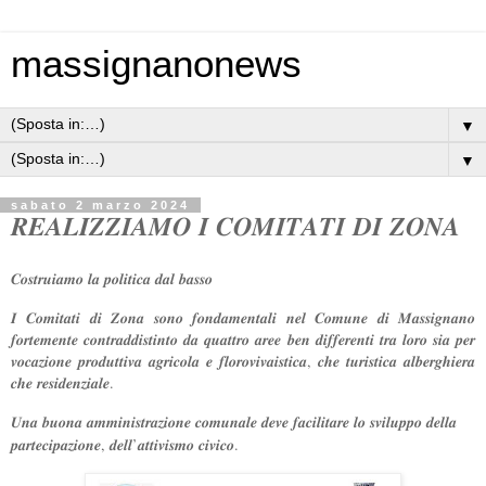
massignanonews
▼
▼
sabato 2 marzo 2024
𝑹𝑬𝑨𝑳𝑰𝒁𝒁𝑰𝑨𝑴𝑶 𝑰 𝑪𝑶𝑴𝑰𝑻𝑨𝑻𝑰 𝑫𝑰 𝒁𝑶𝑵𝑨
𝑪𝒐𝒔𝒕𝒓𝒖𝒊𝒂𝒎𝒐 𝒍𝒂 𝒑𝒐𝒍𝒊𝒕𝒊𝒄𝒂 𝒅𝒂𝒍 𝒃𝒂𝒔𝒔𝒐
𝑰 𝑪𝒐𝒎𝒊𝒕𝒂𝒕𝒊 𝒅𝒊 𝒁𝒐𝒏𝒂 𝒔𝒐𝒏𝒐 𝒇𝒐𝒏𝒅𝒂𝒎𝒆𝒏𝒕𝒂𝒍𝒊 𝒏𝒆𝒍 𝑪𝒐𝒎𝒖𝒏𝒆 𝒅𝒊 𝑴𝒂𝒔𝒔𝒊𝒈𝒏𝒂𝒏𝒐
𝒇𝒐𝒓𝒕𝒆𝒎𝒆𝒏𝒕𝒆 𝒄𝒐𝒏𝒕𝒓𝒂𝒅𝒅𝒊𝒔𝒕𝒊𝒏𝒕𝒐 𝒅𝒂 𝒒𝒖𝒂𝒕𝒕𝒓𝒐 𝒂𝒓𝒆𝒆 𝒃𝒆𝒏 𝒅𝒊𝒇𝒇𝒆𝒓𝒆𝒏𝒕𝒊 𝒕𝒓𝒂 𝒍𝒐𝒓𝒐 𝒔𝒊𝒂 𝒑𝒆𝒓
𝒗𝒐𝒄𝒂𝒛𝒊𝒐𝒏𝒆 𝒑𝒓𝒐𝒅𝒖𝒕𝒕𝒊𝒗𝒂 𝒂𝒈𝒓𝒊𝒄𝒐𝒍𝒂 𝒆 𝒇𝒍𝒐𝒓𝒐𝒗𝒊𝒗𝒂𝒊𝒔𝒕𝒊𝒄𝒂, 𝒄𝒉𝒆 𝒕𝒖𝒓𝒊𝒔𝒕𝒊𝒄𝒂 𝒂𝒍𝒃𝒆𝒓𝒈𝒉𝒊𝒆𝒓𝒂
𝒄𝒉𝒆 𝒓𝒆𝒔𝒊𝒅𝒆𝒏𝒛𝒊𝒂𝒍𝒆.
𝑼𝒏𝒂 𝒃𝒖𝒐𝒏𝒂 𝒂𝒎𝒎𝒊𝒏𝒊𝒔𝒕𝒓𝒂𝒛𝒊𝒐𝒏𝒆 𝒄𝒐𝒎𝒖𝒏𝒂𝒍𝒆 𝒅𝒆𝒗𝒆 𝒇𝒂𝒄𝒊𝒍𝒊𝒕𝒂𝒓𝒆 𝒍𝒐 𝒔𝒗𝒊𝒍𝒖𝒑𝒑𝒐 𝒅𝒆𝒍𝒍𝒂
𝒑𝒂𝒓𝒕𝒆𝒄𝒊𝒑𝒂𝒛𝒊𝒐𝒏𝒆, 𝒅𝒆𝒍𝒍’𝒂𝒕𝒕𝒊𝒗𝒊𝒔𝒎𝒐 𝒄𝒊𝒗𝒊𝒄𝒐.