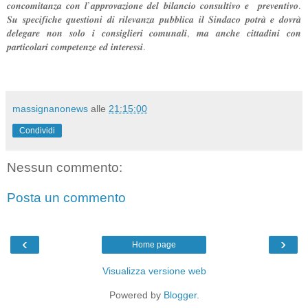
𝒄𝒐𝒏𝒄𝒐𝒎𝒊𝒕𝒂𝒏𝒛𝒂 𝒄𝒐𝒏 𝒍’𝒂𝒑𝒑𝒓𝒐𝒗𝒂𝒛𝒊𝒐𝒏𝒆 𝒅𝒆𝒍 𝒃𝒊𝒍𝒂𝒏𝒄𝒊𝒐 𝒄𝒐𝒏𝒔𝒖𝒍𝒕𝒊𝒗𝒐 𝒆 𝒑𝒓𝒆𝒗𝒆𝒏𝒕𝒊𝒗𝒐.
𝑺𝒖 𝒔𝒑𝒆𝒄𝒊𝒇𝒊𝒄𝒉𝒆 𝒒𝒖𝒆𝒔𝒕𝒊𝒐𝒏𝒊 𝒅𝒊 𝒓𝒊𝒍𝒆𝒗𝒂𝒏𝒛𝒂 𝒑𝒖𝒃𝒃𝒍𝒊𝒄𝒂 𝒊𝒍 𝑺𝒊𝒏𝒅𝒂𝒄𝒐 𝒑𝒐𝒕𝒓𝒂̀ 𝒆 𝒅𝒐𝒗𝒓𝒂̀
𝒅𝒆𝒍𝒆𝒈𝒂𝒓𝒆 𝒏𝒐𝒏 𝒔𝒐𝒍𝒐 𝒊 𝒄𝒐𝒏𝒔𝒊𝒈𝒍𝒊𝒆𝒓𝒊 𝒄𝒐𝒎𝒖𝒏𝒂𝒍𝒊, 𝒎𝒂 𝒂𝒏𝒄𝒉𝒆 𝒄𝒊𝒕𝒕𝒂𝒅𝒊𝒏𝒊 𝒄𝒐𝒏
𝒑𝒂𝒓𝒕𝒊𝒄𝒐𝒍𝒂𝒓𝒊 𝒄𝒐𝒎𝒑𝒆𝒕𝒆𝒏𝒛𝒆 𝒆𝒅 𝒊𝒏𝒕𝒆𝒓𝒆𝒔𝒔𝒊.
massignanonews
alle
21:15:00
Condividi
Nessun commento:
Posta un commento
‹
›
Home page
Visualizza versione web
Powered by
Blogger
.