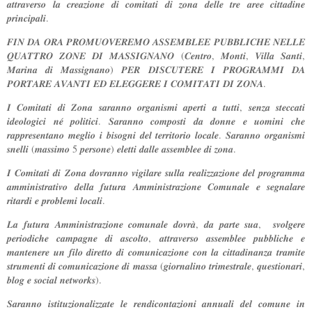
𝒂𝒕𝒕𝒓𝒂𝒗𝒆𝒓𝒔𝒐 𝒍𝒂 𝒄𝒓𝒆𝒂𝒛𝒊𝒐𝒏𝒆 𝒅𝒊 𝒄𝒐𝒎𝒊𝒕𝒂𝒕𝒊 𝒅𝒊 𝒛𝒐𝒏𝒂 𝒅𝒆𝒍𝒍𝒆 𝒕𝒓𝒆 𝒂𝒓𝒆𝒆 𝒄𝒊𝒕𝒕𝒂𝒅𝒊𝒏𝒆
𝒑𝒓𝒊𝒏𝒄𝒊𝒑𝒂𝒍𝒊.
𝑭𝑰𝑵 𝑫𝑨 𝑶𝑹𝑨 𝑷𝑹𝑶𝑴𝑼𝑶𝑽𝑬𝑹𝑬𝑴𝑶 𝑨𝑺𝑺𝑬𝑴𝑩𝑳𝑬𝑬 𝑷𝑼𝑩𝑩𝑳𝑰𝑪𝑯𝑬 𝑵𝑬𝑳𝑳𝑬
𝑸𝑼𝑨𝑻𝑻𝑹𝑶 𝒁𝑶𝑵𝑬 𝑫𝑰 𝑴𝑨𝑺𝑺𝑰𝑮𝑵𝑨𝑵𝑶 (𝑪𝒆𝒏𝒕𝒓𝒐, 𝑴𝒐𝒏𝒕𝒊, 𝑽𝒊𝒍𝒍𝒂 𝑺𝒂𝒏𝒕𝒊,
𝑴𝒂𝒓𝒊𝒏𝒂 𝒅𝒊 𝑴𝒂𝒔𝒔𝒊𝒈𝒏𝒂𝒏𝒐) 𝑷𝑬𝑹 𝑫𝑰𝑺𝑪𝑼𝑻𝑬𝑹𝑬 𝑰 𝑷𝑹𝑶𝑮𝑹𝑨𝑴𝑴𝑰 𝑫𝑨
𝑷𝑶𝑹𝑻𝑨𝑹𝑬 𝑨𝑽𝑨𝑵𝑻𝑰 𝑬𝑫 𝑬𝑳𝑬𝑮𝑮𝑬𝑹𝑬 𝑰 𝑪𝑶𝑴𝑰𝑻𝑨𝑻𝑰 𝑫𝑰 𝒁𝑶𝑵𝑨.
𝑰 𝑪𝒐𝒎𝒊𝒕𝒂𝒕𝒊 𝒅𝒊 𝒁𝒐𝒏𝒂 𝒔𝒂𝒓𝒂𝒏𝒏𝒐 𝒐𝒓𝒈𝒂𝒏𝒊𝒔𝒎𝒊 𝒂𝒑𝒆𝒓𝒕𝒊 𝒂 𝒕𝒖𝒕𝒕𝒊, 𝒔𝒆𝒏𝒛𝒂 𝒔𝒕𝒆𝒄𝒄𝒂𝒕𝒊
𝒊𝒅𝒆𝒐𝒍𝒐𝒈𝒊𝒄𝒊 𝒏𝒆́ 𝒑𝒐𝒍𝒊𝒕𝒊𝒄𝒊. 𝑺𝒂𝒓𝒂𝒏𝒏𝒐 𝒄𝒐𝒎𝒑𝒐𝒔𝒕𝒊 𝒅𝒂 𝒅𝒐𝒏𝒏𝒆 𝒆 𝒖𝒐𝒎𝒊𝒏𝒊 𝒄𝒉𝒆
𝒓𝒂𝒑𝒑𝒓𝒆𝒔𝒆𝒏𝒕𝒂𝒏𝒐 𝒎𝒆𝒈𝒍𝒊𝒐 𝒊 𝒃𝒊𝒔𝒐𝒈𝒏𝒊 𝒅𝒆𝒍 𝒕𝒆𝒓𝒓𝒊𝒕𝒐𝒓𝒊𝒐 𝒍𝒐𝒄𝒂𝒍𝒆. 𝑺𝒂𝒓𝒂𝒏𝒏𝒐 𝒐𝒓𝒈𝒂𝒏𝒊𝒔𝒎𝒊
𝒔𝒏𝒆𝒍𝒍𝒊 (𝒎𝒂𝒔𝒔𝒊𝒎𝒐 5 𝒑𝒆𝒓𝒔𝒐𝒏𝒆) 𝒆𝒍𝒆𝒕𝒕𝒊 𝒅𝒂𝒍𝒍𝒆 𝒂𝒔𝒔𝒆𝒎𝒃𝒍𝒆𝒆 𝒅𝒊 𝒛𝒐𝒏𝒂.
𝑰 𝑪𝒐𝒎𝒊𝒕𝒂𝒕𝒊 𝒅𝒊 𝒁𝒐𝒏𝒂 𝒅𝒐𝒗𝒓𝒂𝒏𝒏𝒐 𝒗𝒊𝒈𝒊𝒍𝒂𝒓𝒆 𝒔𝒖𝒍𝒍𝒂 𝒓𝒆𝒂𝒍𝒊𝒛𝒛𝒂𝒛𝒊𝒐𝒏𝒆 𝒅𝒆𝒍 𝒑𝒓𝒐𝒈𝒓𝒂𝒎𝒎𝒂
𝒂𝒎𝒎𝒊𝒏𝒊𝒔𝒕𝒓𝒂𝒕𝒊𝒗𝒐 𝒅𝒆𝒍𝒍𝒂 𝒇𝒖𝒕𝒖𝒓𝒂 𝑨𝒎𝒎𝒊𝒏𝒊𝒔𝒕𝒓𝒂𝒛𝒊𝒐𝒏𝒆 𝑪𝒐𝒎𝒖𝒏𝒂𝒍𝒆 𝒆 𝒔𝒆𝒈𝒏𝒂𝒍𝒂𝒓𝒆
𝒓𝒊𝒕𝒂𝒓𝒅𝒊 𝒆 𝒑𝒓𝒐𝒃𝒍𝒆𝒎𝒊 𝒍𝒐𝒄𝒂𝒍𝒊.
𝑳𝒂 𝒇𝒖𝒕𝒖𝒓𝒂 𝑨𝒎𝒎𝒊𝒏𝒊𝒔𝒕𝒓𝒂𝒛𝒊𝒐𝒏𝒆 𝒄𝒐𝒎𝒖𝒏𝒂𝒍𝒆 𝒅𝒐𝒗𝒓𝒂̀, 𝒅𝒂 𝒑𝒂𝒓𝒕𝒆 𝒔𝒖𝒂, 𝒔𝒗𝒐𝒍𝒈𝒆𝒓𝒆
𝒑𝒆𝒓𝒊𝒐𝒅𝒊𝒄𝒉𝒆 𝒄𝒂𝒎𝒑𝒂𝒈𝒏𝒆 𝒅𝒊 𝒂𝒔𝒄𝒐𝒍𝒕𝒐, 𝒂𝒕𝒕𝒓𝒂𝒗𝒆𝒓𝒔𝒐 𝒂𝒔𝒔𝒆𝒎𝒃𝒍𝒆𝒆 𝒑𝒖𝒃𝒃𝒍𝒊𝒄𝒉𝒆 𝒆
𝒎𝒂𝒏𝒕𝒆𝒏𝒆𝒓𝒆 𝒖𝒏 𝒇𝒊𝒍𝒐 𝒅𝒊𝒓𝒆𝒕𝒕𝒐 𝒅𝒊 𝒄𝒐𝒎𝒖𝒏𝒊𝒄𝒂𝒛𝒊𝒐𝒏𝒆 𝒄𝒐𝒏 𝒍𝒂 𝒄𝒊𝒕𝒕𝒂𝒅𝒊𝒏𝒂𝒏𝒛𝒂 𝒕𝒓𝒂𝒎𝒊𝒕𝒆
𝒔𝒕𝒓𝒖𝒎𝒆𝒏𝒕𝒊 𝒅𝒊 𝒄𝒐𝒎𝒖𝒏𝒊𝒄𝒂𝒛𝒊𝒐𝒏𝒆 𝒅𝒊 𝒎𝒂𝒔𝒔𝒂 (𝒈𝒊𝒐𝒓𝒏𝒂𝒍𝒊𝒏𝒐 𝒕𝒓𝒊𝒎𝒆𝒔𝒕𝒓𝒂𝒍𝒆, 𝒒𝒖𝒆𝒔𝒕𝒊𝒐𝒏𝒂𝒓𝒊,
𝒃𝒍𝒐𝒈 𝒆 𝒔𝒐𝒄𝒊𝒂𝒍 𝒏𝒆𝒕𝒘𝒐𝒓𝒌𝒔).
𝑺𝒂𝒓𝒂𝒏𝒏𝒐 𝒊𝒔𝒕𝒊𝒕𝒖𝒛𝒊𝒐𝒏𝒂𝒍𝒊𝒛𝒛𝒂𝒕𝒆 𝒍𝒆 𝒓𝒆𝒏𝒅𝒊𝒄𝒐𝒏𝒕𝒂𝒛𝒊𝒐𝒏𝒊 𝒂𝒏𝒏𝒖𝒂𝒍𝒊 𝒅𝒆𝒍 𝒄𝒐𝒎𝒖𝒏𝒆 𝒊𝒏