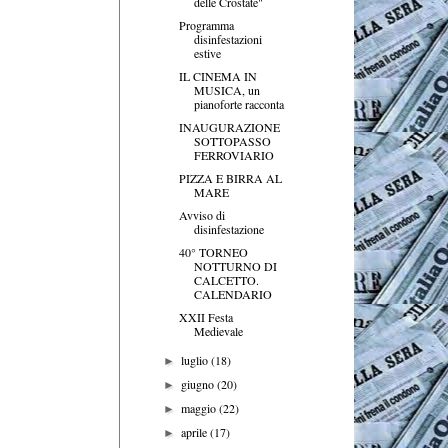
delle Crostate"
Programma
disinfestazioni
estive
IL CINEMA IN
MUSICA, un
pianoforte racconta
INAUGURAZIONE
SOTTOPASSO
FERROVIARIO
PIZZA E BIRRA AL
MARE
Avviso di
disinfestazione
40° TORNEO
NOTTURNO DI
CALCETTO.
CALENDARIO
XXII Festa
Medievale
luglio
(18)
►
giugno
(20)
►
maggio
(22)
►
aprile
(17)
►