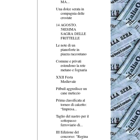
MA...
Una dolce serata in
compagnia delle
crostate
14 AGOSTO.
58ESIMA
SAGRA DELLE
FRITTELLE
Le note di un
pianoforte in
piazza raccontano
Comune e privati
estendono la rete
metano e fognaria
XXII Festa
Medievale
Pitbull aggredisce un
cane meticcio
Prima classificata al
torneo di calcetto:
“Impresa...
Taglio del nastro per il
sottopasso
ferroviario di...
III Edizione del
concorso: "Regina