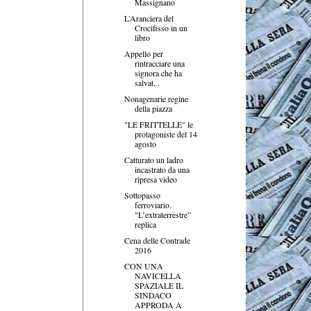
Massignano
L’Aranciera del
Crocifisso in un
libro
Appello per
rintracciare una
signora che ha
salvat...
Nonagenarie regine
della piazza
"LE FRITTELLE" le
protagoniste del 14
agosto
Catturato un ladro
incastrato da una
ripresa video
Sottopasso
ferroviario.
"L’extraterrestre”
replica
Cena delle Contrade
2016
CON UNA
NAVICELLA
SPAZIALE IL
SINDACO
APPRODA A