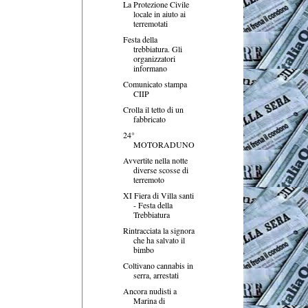
La Protezione Civile
locale in aiuto ai
terremotati
Festa della
trebbiatura. Gli
organizzatori
informano
Comunicato stampa
CIIP
Crolla il tetto di un
fabbricato
24°
MOTORADUNO
Avvertite nella notte
diverse scosse di
terremoto
XI Fiera di Villa santi
- Festa della
Trebbiatura
Rintracciata la signora
che ha salvato il
bimbo
Coltivano cannabis in
serra, arrestati
Ancora nudisti a
Marina di